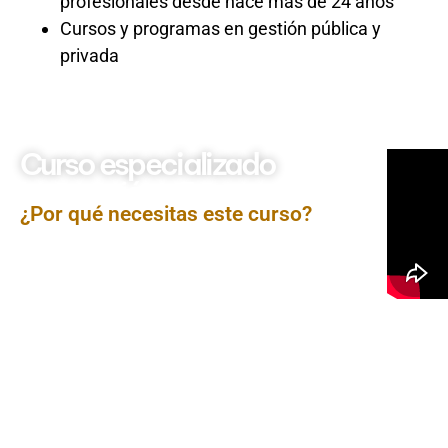
profesionales desde hace más de 24 años
Cursos y programas en gestión pública y
privada
Curso especializado
Importación y Exportación
¿Por qué necesitas este curso?
El curso Importación y Exportación proporciona un
conocimiento práctico sobre los procesos, normativas
y estrategias que intervienen en el comercio
internacional. Los participantes conocerán el ciclo
completo de una operación de importación y
exportación, desde la identificación de mercados,
negociación con proveedores o clientes
internacionales, gestión aduanera, transporte y
logística internacional, hasta el cumplimiento de
requisitos legales y tributarios, fortaleciendo su
capacidad para operar de manera eficiente en
mercados globales.