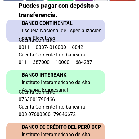
Puedes pagar con depósito o
transferencia.
BANCO CONTINENTAL
Escuela Nacional de Especialización
para Ejecutivos
Cuenta Corriente
0011 – 0387- 010000 – 6842
Cuenta Corriente Interbancaria
011 – 387000 – 10000 – 684287
BANCO INTERBANK
Instituto Interamericano de Alta
Asesoria Empresarial
Cuenta Corriente
0763001790466
Cuenta Corriente Interbancaria
003 07600300179046672
BANCO DE CRÉDITO DEL PERÚ BCP
Instituto Interamericano de Alta