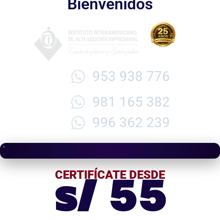
Bienvenidos
953 938 776
981 165 382
996 362 239
s/ 55
CERTIFÍCATE DESDE