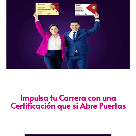
Impulsa tu Carrera con una
Certificación que si Abre Puertas
Nuestra certificación cumple con los lineamientos establecidos
por la
Directiva N.° 141-2016-SERVIR-PE
, lo que garantiza su
validez en procesos de selección y ascenso en entidades
públicas
.