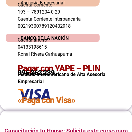
Asesoria Empresarial
Cuenta Corriente
193 – 7891204-0-29
Cuenta Corriente Interbancaria
00219300789120402918
BANCO DE LA NACIÓN
Cuenta ahorro
04133198615
Ronal Rivera Carhuapuma
Pagar con YAPE – PLIN
996 362 239
Instituto Interamericano de Alta Asesoría
Empresarial
«Paga con Visa»
Capacitación In House: Solicita este curso para