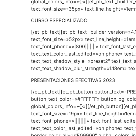
global_colors_info=»{}»][et_pb_text _builder
text_font_size=»35px» text_line_height=»1e
CURSO ESPECIALIZADO
[/et_pb_text][et_pb_text _builder_version=»4
text_font_size=»52px» text_line_height=»1em
text_font_phone=»|800|||||||» text_font_las
text_text_color_last_edited=»on|phone» text
text_text_shadow_style=»preset2″ text_text
text_text_shadow_blur_strength=»1.18em» te
PRESENTACIONES EFECTIVAS 2023
[/et_pb_text][et_pb_button button_text=»PR
button_text_color=»#FFFFFF» button_bg_colo
global_colors_info=»{}»][/et_pb_button][et_p
text_font_size=»19px» text_line_height=»1em»
text_font_phone=»||||||||» text_font_last_e
text_text_color_last_edited=»on|phone» text
border_color_all=»#E09900″ global_colors_in