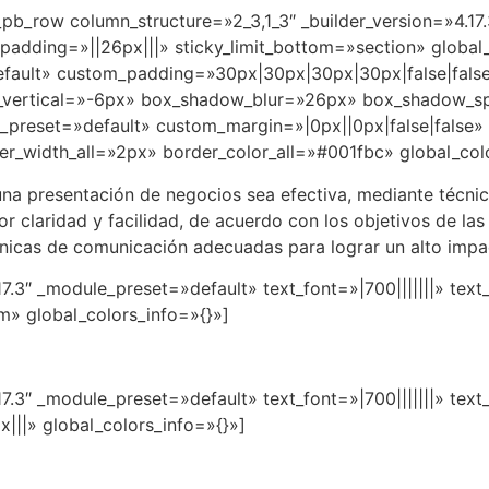
_pb_row column_structure=»2_3,1_3″ _builder_version=»4.17
adding=»||26px|||» sticky_limit_bottom=»section» global
default» custom_padding=»30px|30px|30px|30px|false|fals
vertical=»-6px» box_shadow_blur=»26px» box_shadow_spr
le_preset=»default» custom_margin=»|0px||0px|false|false
r_width_all=»2px» border_color_all=»#001fbc» global_colo
 una presentación de negocios sea efectiva, mediante técni
 claridad y facilidad, de acuerdo con los objetivos de las 
cnicas de comunicación adecuadas para lograr un alto impa
.17.3″ _module_preset=»default» text_font=»|700|||||||» te
m» global_colors_info=»{}»]
.17.3″ _module_preset=»default» text_font=»|700|||||||» te
|||» global_colors_info=»{}»]