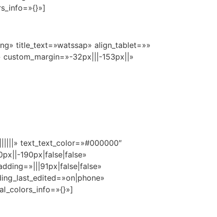
s_info=»{}»]
g» title_text=»watssap» align_tablet=»»
t» custom_margin=»-32px|||-153px||»
|||||» text_text_color=»#000000″
px||-190px|false|false»
ding=»|||91px|false|false»
ding_last_edited=»on|phone»
al_colors_info=»{}»]