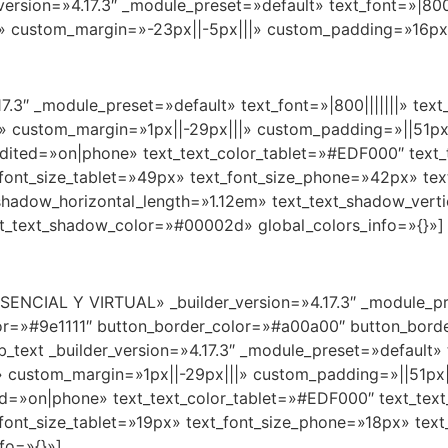
_version=»4.17.3″ _module_preset=»default» text_font=»|800
m» custom_margin=»-23px||-5px|||» custom_padding=»16px||
.17.3″ _module_preset=»default» text_font=»|800|||||||» tex
» custom_margin=»1px||-29px|||» custom_padding=»||51px|||
t_edited=»on|phone» text_text_color_tablet=»#EDF000″ te
_font_size_tablet=»49px» text_font_size_phone=»42px» tex
_shadow_horizontal_length=»1.12em» text_text_shadow_vert
xt_text_shadow_color=»#00002d» global_colors_info=»{}»]
ESENCIAL Y VIRTUAL» _builder_version=»4.17.3″ _module_
r=»#9e1111″ button_border_color=»#a00a00″ button_border
b_text _builder_version=»4.17.3″ _module_preset=»default» t
 custom_margin=»1px||-29px|||» custom_padding=»||51px|||»
dited=»on|phone» text_text_color_tablet=»#EDF000″ text_t
_font_size_tablet=»19px» text_font_size_phone=»18px» text
fo=»{}»]