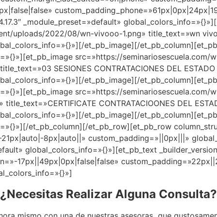
|false|false» custom_padding_phone=»61px|0px|24px|195p
4.17.3″ _module_preset=»default» global_colors_info=»{}»
nt/uploads/2022/08/wn-vivooo-1.png» title_text=»wn vivoo
al_colors_info=»{}»][/et_pb_image][/et_pb_column][et_pb_
fo=»{}»][et_pb_image src=»https://seminariosescuela.com
le_text=»03 SESIONES CONTRATACIONES DEL ESTADO 2023
al_colors_info=»{}»][/et_pb_image][/et_pb_column][et_pb_
o=»{}»][et_pb_image src=»https://seminariosescuela.com
tle_text=»CERTIFICATE CONTRATACIOONES DEL ESTADO 2
al_colors_info=»{}»][/et_pb_image][/et_pb_column][et_pb_
=»{}»][/et_pb_column][/et_pb_row][et_pb_row column_struct
1px|auto|-8px|auto||» custom_padding=»||0px|||» global_
fault» global_colors_info=»{}»][et_pb_text _builder_versi
»-17px||49px|0px|false|false» custom_padding=»22px||25
l_colors_info=»{}»]
¿Necesitas Realizar Alguna Consulta?
ora mismo con una de nuestras asesoras que gustosamen