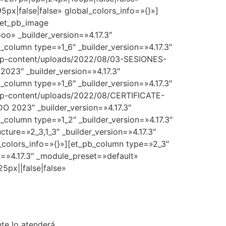
x|false|false» global_colors_info=»{}»]
][et_pb_image
o» _builder_version=»4.17.3″
column type=»1_6″ _builder_version=»4.17.3″
/wp-content/uploads/2022/08/03-SESIONES-
″ _builder_version=»4.17.3″
column type=»1_6″ _builder_version=»4.17.3″
/wp-content/uploads/2022/08/CERTIFICATE-
023″ _builder_version=»4.17.3″
column type=»1_2″ _builder_version=»4.17.3″
ure=»2_3,1_3″ _builder_version=»4.17.3″
colors_info=»{}»][et_pb_column type=»2_3″
on=»4.17.3″ _module_preset=»default»
px||false|false»
te lo atenderá