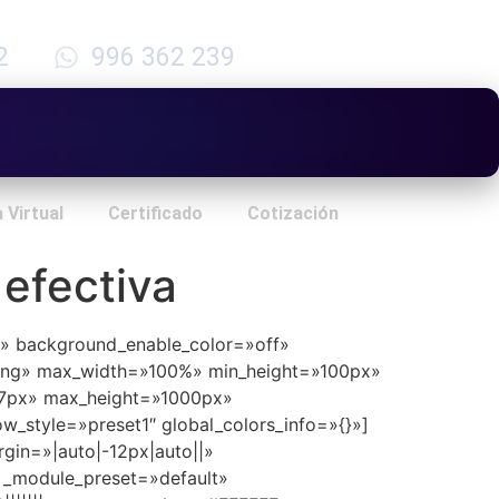
2
996 362 239
 Virtual
Certificado
Cotización
efectiva
ult» background_enable_color=»off»
.png» max_width=»100%» min_height=»100px»
67px» max_height=»1000px»
_style=»preset1″ global_colors_info=»{}»]
gin=»|auto|-12px|auto||»
″ _module_preset=»default»