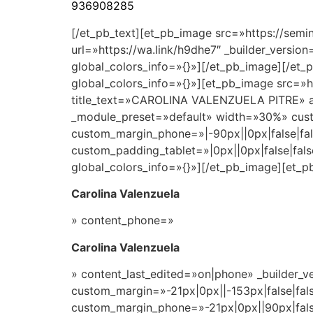
936908285
[/et_pb_text][et_pb_image src=»https://sem
url=»https://wa.link/h9dhe7″ _builder_versi
global_colors_info=»{}»][/et_pb_image][/et_
global_colors_info=»{}»][et_pb_image src=
title_text=»CAROLINA VALENZUELA PITRE» ali
_module_preset=»default» width=»30%» custo
custom_margin_phone=»|-90px||0px|false|fa
custom_padding_tablet=»|0px||0px|false|fa
global_colors_info=»{}»][/et_pb_image][et_p
Carolina Valenzuela
» content_phone=»
Carolina Valenzuela
» content_last_edited=»on|phone» _builder_v
custom_margin=»-21px|0px||-153px|false|fals
custom_margin_phone=»-21px|0px||90px|fals