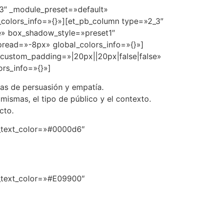
.3″ _module_preset=»default»
_colors_info=»{}»][et_pb_column type=»2_3″
e» box_shadow_style=»preset1″
ead=»-8px» global_colors_info=»{}»]
» custom_padding=»|20px||20px|false|false»
rs_info=»{}»]
cas de persuasión y empatía.
mismas, el tipo de público y el contexto.
cto.
xt_text_color=»#0000d6″
xt_text_color=»#E09900″