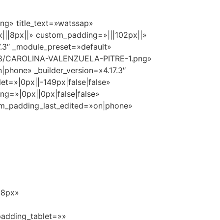
ng» title_text=»watssap»
x|||8px||» custom_padding=»|||102px||»
7.3″ _module_preset=»default»
2/08/CAROLINA-VALENZUELA-PITRE-1.png»
phone» _builder_version=»4.17.3″
t=»|0px||-149px|false|false»
g=»|0px||0px|false|false»
om_padding_last_edited=»on|phone»
18px»
padding_tablet=»»