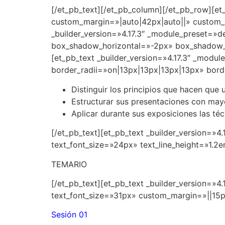
[/et_pb_text][/et_pb_column][/et_pb_row][et
custom_margin=»|auto|42px|auto||» custom_p
_builder_version=»4.17.3″ _module_preset=»
box_shadow_horizontal=»-2px» box_shadow_
[et_pb_text _builder_version=»4.17.3″ _modu
border_radii=»on|13px|13px|13px|13px» borde
Distinguir los principios que hacen que
Estructurar sus presentaciones con mayor
Aplicar durante sus exposiciones las té
[/et_pb_text][et_pb_text _builder_version=»4
text_font_size=»24px» text_line_height=»1.2e
TEMARIO
[/et_pb_text][et_pb_text _builder_version=»4
text_font_size=»31px» custom_margin=»||15px
Sesión 01