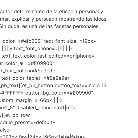
actor determinante de la eficacia personal y
rmar, explicar y persuadir mostrando las ideas
Sin duda, es una de las facetas personales
ext_color=»#efc300″ text_font_size=»19px»
|||» text_font_phone=»||||||||»
text_text_color_last_edited=»on|phone»
er_color_all=»#E09900″
ext_text_color=»#9e9e9e»
t_text_color_tablet=»#9e9e9e»
pb_text][et_pb_button button_text=»Inicio 13
r=»#FFFFFF» button_bg_color=»#E09900″
ustom_margin=»-66px|||||»
=»2_5″ disabled_on=»on|off|off»
ow][et_pb_row
module_preset=»default»
alse»
»287px|0px|24px|195px|false|false»