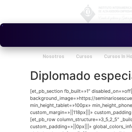
Nosotros
Cursos
Cursos In H
Diplomado especia
[et_pb_section fb_built=»1″ disabled_on=»of
background_image=»https://seminariosescu
min_height_tablet=»100px» min_height_phon
custom_margin=»||118px|||» custom_padding=
[et_pb_row column_structure=»3_5,2_5″ _buil
custom_padding=»||0px|||» global_colors_inf