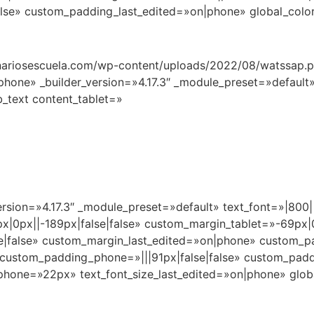
se» custom_padding_last_edited=»on|phone» global_color
inariosescuela.com/wp-content/uploads/2022/08/watssap.pn
phone» _builder_version=»4.17.3″ _module_preset=»defaul
b_text content_tablet=»
rsion=»4.17.3″ _module_preset=»default» text_font=»|800||
|0px||-189px|false|false» custom_margin_tablet=»-69px|0
false» custom_margin_last_edited=»on|phone» custom_pad
» custom_padding_phone=»|||91px|false|false» custom_pad
_phone=»22px» text_font_size_last_edited=»on|phone» glob