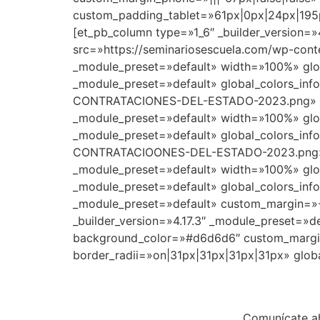
custom_padding_tablet=»61px|0px|24px|195px
[et_pb_column type=»1_6″ _builder_version=»
src=»https://seminariosescuela.com/wp-conte
_module_preset=»default» width=»100%» glob
_module_preset=»default» global_colors_in
CONTRATACIONES-DEL-ESTADO-2023.png» tit
_module_preset=»default» width=»100%» glob
_module_preset=»default» global_colors_inf
CONTRATACIOONES-DEL-ESTADO-2023.png» ti
_module_preset=»default» width=»100%» glob
_module_preset=»default» global_colors_info
_module_preset=»default» custom_margin=»-2
_builder_version=»4.17.3″ _module_preset=»de
background_color=»#d6d6d6″ custom_margin=
border_radii=»on|31px|31px|31px|31px» globa
Comunícate ah