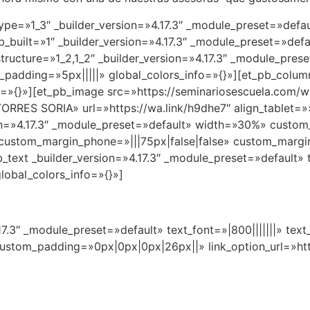
ype=»1_3″ _builder_version=»4.17.3″ _module_preset=»defau
b_built=»1″ _builder_version=»4.17.3″ _module_preset=»def
tructure=»1_2,1_2″ _builder_version=»4.17.3″ _module_pres
adding=»5px|||||» global_colors_info=»{}»][et_pb_column 
o=»{}»][et_pb_image src=»https://seminariosescuela.com
RRES SORIA» url=»https://wa.link/h9dhe7″ align_tablet=»
on=»4.17.3″ _module_preset=»default» width=»30%» custom_
» custom_margin_phone=»|||75px|false|false» custom_margi
b_text _builder_version=»4.17.3″ _module_preset=»default»
lobal_colors_info=»{}»]
.17.3″ _module_preset=»default» text_font=»|800|||||||» te
custom_padding=»0px|0px|0px|26px||» link_option_url=»htt