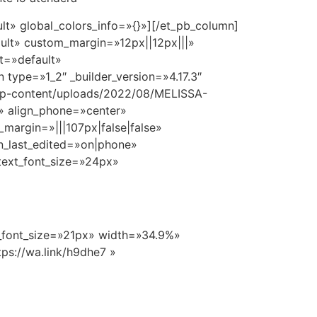
lt» global_colors_info=»{}»][/et_pb_column]
ault» custom_margin=»12px||12px|||»
et=»default»
type=»1_2″ _builder_version=»4.17.3″
/wp-content/uploads/2022/08/MELISSA-
» align_phone=»center»
margin=»|||107px|false|false»
n_last_edited=»on|phone»
 text_font_size=»24px»
xt_font_size=»21px» width=»34.9%»
ps://wa.link/h9dhe7 »