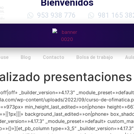
Bienvenidos
953 938 776
981 165 38
ouse
Blog
Contacto
Bolsa de trabajo
Aula
lizado presentaciones 
f|off|off» _builder_version=»4.17.3″ _module_preset=»defa
ela.com/wp-content/uploads/2022/09/curso-de-ofimatica
e=»973px» min_height_last_edited=»on|phone» height=»6
»||1px|||» background_last_edited=»on|phone» box_shadow
der_version=»4.17.3″ _module_preset=»default» custom_mar
o=»{}»][et_pb_column type=»3_5″ _builder_version=»4.17.3