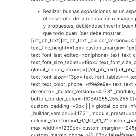
Realizar buenas exposiciones es un aspe
el desarrollo de la reputación o imagen 
y propuestas, debiéndose invertir buen t
que todo buen líder debe mostrar.
[/et_pb_text][et_pb_text _builder_version=»4.
text_line_height=»1em» custom_margin=»1px||-
text_font_last_edited=»on|phone» text_text
text_font_size_tablet=»19px» text_font_size
global_colors_info=»{}»][/et_pb_text][et_pb_
text_font_size=»13px» text_font_tablet=»» t
text_text_color_phone=»#9e9e9e» text_text_c
de enero» _builder_version=»4.17.3″ _modu
button_border_color=»RGBA(255,255,255,0)» 
custom_padding=»0px|||||» global_colors_in
_builder_version=»4.17.3″ _module_preset=»d
column_structure=»1_6,1_6,1_6,1_2″ custom_p
max_width=»1239px» custom_margin=»-245px|a
custom_margin_phone=»|||-67px|false|false