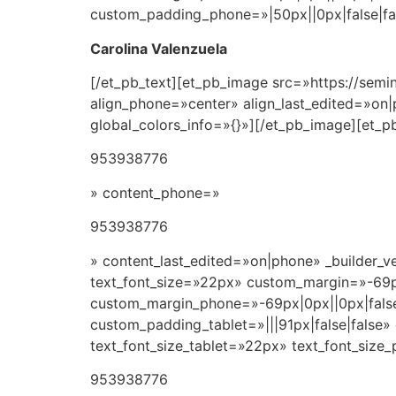
custom_padding_phone=»|50px||0px|false|fal
Carolina Valenzuela
[/et_pb_text][et_pb_image src=»https://sem
align_phone=»center» align_last_edited=»on|
global_colors_info=»{}»][/et_pb_image][et_p
953938776
» content_phone=»
953938776
» content_last_edited=»on|phone» _builder_ve
text_font_size=»22px» custom_margin=»-69px
custom_margin_phone=»-69px|0px||0px|false|
custom_padding_tablet=»|||91px|false|false
text_font_size_tablet=»22px» text_font_size
953938776