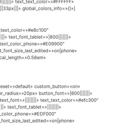
|||||||» text_text_color=»#FFFFFF»
33px|||» global_colors_info=»{}»]
t_text_color=»#e8c100″
» text_font_tablet=»|800|||||||»
xt_text_color_phone=»#E09900″
t_font_size_last_edited=»on|phone»
ical_length=»0.58em»
preset=»default» custom_button=»on»
_radius=»20px» button_font=»|800|||||||»
ext_font=»||||||||» text_text_color=»#efc300″
 text_font_tablet=»||||||||»
ext_color_phone=»#EDF000″
_font_size_last_edited=»on|phone»