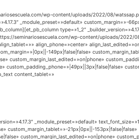
inariosescuela.com/wp-content/uploads/2022/08/watssap.p
on=»4.17.3″ _module_preset=»default» custom_margin=»-66p
pb_column][et_pb_column type=»1_2″ _builder_version=»4.1
»https://seminariosescuela.com/wp-content/uploads/202
gn_tablet=»» align_phone=»center» align_last_edited=»on|
m_margin=»|0px||-149px|false|false» custom_margin_table
lse» custom_margin_last_edited=»on|phone» custom_paddin
lse» custom_padding_phone=»|49px||3px|false|false» cust
b_text content_tablet=»
ersion=»4.17.3″ _module_preset=»default» text_font_size=»
e» custom_margin_tablet=»-21px|0px||-153px|false|false»
e|false» custom_margin_last_edited=»on|phone» custom_