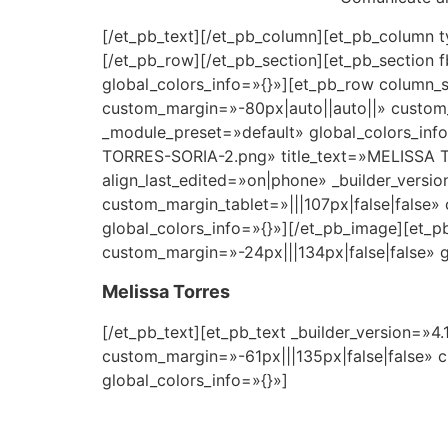
[/et_pb_text][/et_pb_column][et_pb_column t
[/et_pb_row][/et_pb_section][et_pb_section f
global_colors_info=»{}»][et_pb_row column_s
custom_margin=»-80px|auto||auto||» custom_p
_module_preset=»default» global_colors_inf
TORRES-SORIA-2.png» title_text=»MELISSA TO
align_last_edited=»on|phone» _builder_versi
custom_margin_tablet=»|||107px|false|false
global_colors_info=»{}»][/et_pb_image][et_p
custom_margin=»-24px|||134px|false|false» g
Melissa Torres
[/et_pb_text][et_pb_text _builder_version=»4
custom_margin=»-61px|||135px|false|false» 
global_colors_info=»{}»]