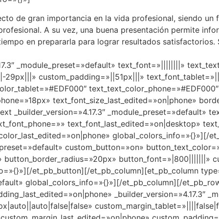
cto de gran importancia en la vida profesional, siendo un f
profesional. A su vez, una buena presentación permite info
iempo en prepararla para lograr resultados satisfactorios. 
17.3″ _module_preset=»default» text_font=»||||||||» text_t
29px|||» custom_padding=»||51px|||» text_font_tablet=»|||||
_color_tablet=»#EDF000″ text_text_color_phone=»#EDF000″ 
_phone=»18px» text_font_size_last_edited=»on|phone» bord
text _builder_version=»4.17.3″ _module_preset=»default» t
ext_font_phone=»» text_font_last_edited=»on|desktop» tex
olor_last_edited=»on|phone» global_colors_info=»{}»][/et_
le_preset=»default» custom_button=»on» button_text_colo
button_border_radius=»20px» button_font=»|800|||||||» c
fo=»{}»][/et_pb_button][/et_pb_column][et_pb_column type
efault» global_colors_info=»{}»][/et_pb_column][/et_pb_r
adding_last_edited=»on|phone» _builder_version=»4.17.3″ _
uto||auto|false|false» custom_margin_tablet=»||||false|f
» custom_margin_last_edited=»on|phone» custom_padding=