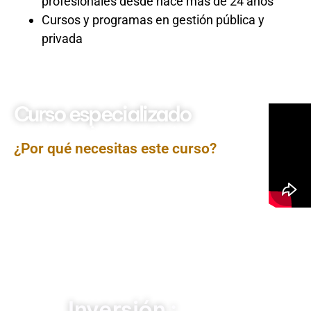
profesionales desde hace más de 24 años
Cursos y programas en gestión pública y
privada
Curso especializado
Inteligencia Estratégica
¿Por qué necesitas este curso?
El curso Inteligencia Estratégica está orientado a
desarrollar capacidades para recopilar, analizar e
interpretar información clave del entorno interno y
externo, con el fin de apoyar la toma de decisiones en
contextos competitivos, cambiantes y de alta
incertidumbre. A través de un enfoque metodológico y
práctico, los participantes aprenderán a convertir datos
en conocimiento útil para diseñar estrategias
organizacionales sólidas y anticiparse a riesgos y
oportunidades.
Inversión :