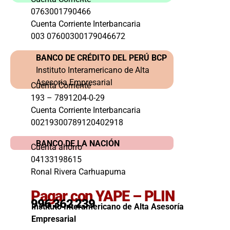
0763001790466
Cuenta Corriente Interbancaria
003 07600300179046672
BANCO DE CRÉDITO DEL PERÚ BCP
Instituto Interamericano de Alta
Asesoria Empresarial
Cuenta Corriente
193 – 7891204-0-29
Cuenta Corriente Interbancaria
00219300789120402918
BANCO DE LA NACIÓN
Cuenta ahorro
04133198615
Ronal Rivera Carhuapuma
Pagar con YAPE – PLIN
996 362 239
Instituto Interamericano de Alta Asesoría
Empresarial