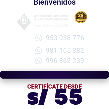
Bienvenidos
953 938 776
981 165 382
996 362 239
s/ 55
CERTIFÍCATE DESDE