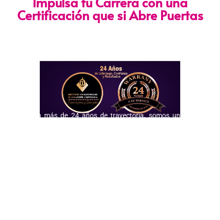
Impulsa tu Carrera con una
Certificación que si Abre Puertas
Nuestra certificación cumple con los lineamientos establecidos
por la
Directiva N.° 141-2016-SERVIR-PE
, lo que garantiza su
validez en procesos de selección y ascenso en entidades
públicas
.
Con más de 24 años de trayectoria, somos un referente
nacional en formación profesional especializada. Nuestros
egresados hoy lideran áreas clave en el sector público y
privado, gracias a una capacitación orientada a la
excelencia, la práctica y el cumplimiento normativo. Nuestra
experiencia es garantía de calidad, confianza y resultados
comprobados.