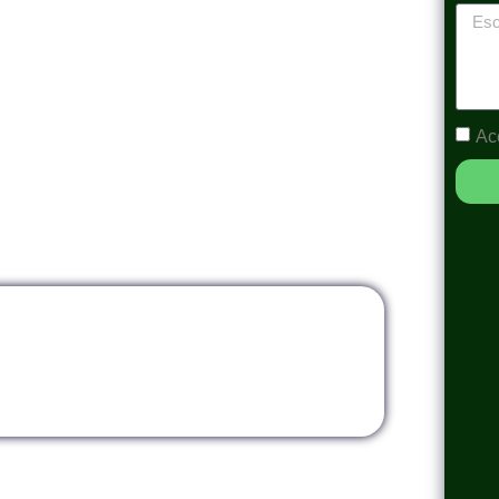
ivo Sancionador ofrece una comprensión
mativos aplicables en el ámbito
ipantes explorarán los fundamentos teóricos y
o este tipo de procedimientos de manera
Ac
e.
alidad
Modalidad
tual
InHouse