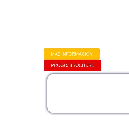
El curso de Procedimiento Administrat
detallada de los procesos legales y nor
administrativo sancionador. Los partic
prácticos necesarios para llevar a cab
eficaz y conforme a la normativa vigent
MAS INFORMACIÓN
PROGR. BROCHURE
Modalidad
Mod
Presencial
Vir