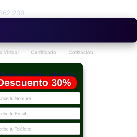
362 239
a Virtual
Certificado
Cotización
atricúlate ahora
Descuento 30%