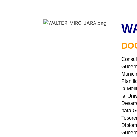
WA
DO
Consu
Guber
Munic
Planifi
la Mol
la Uni
Desarr
para G
Tesore
Diplom
Gubern