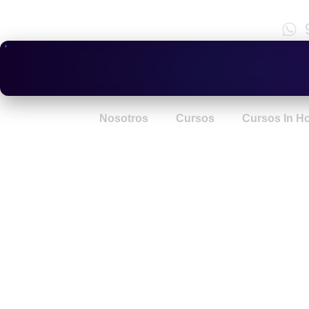
Nosotros
Cursos
Cursos In H
Procedimi
Administra
Sancionad