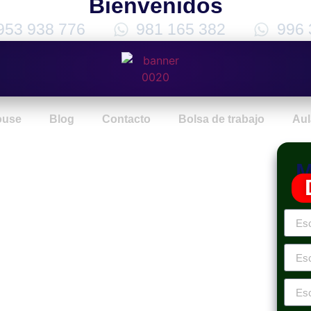
Bienvenidos
953 938 776
981 165 382
996 
ouse
Blog
Contacto
Bolsa de trabajo
Aul
M
ento
tivo
or