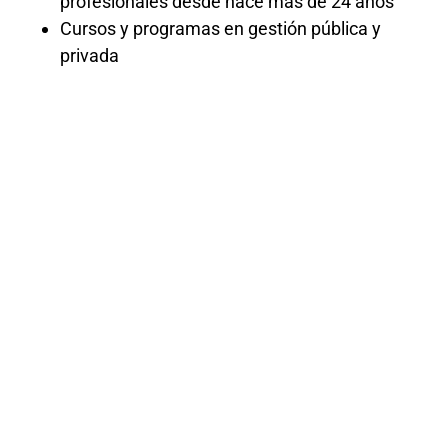
profesionales desde hace más de 24 años
Cursos y programas en gestión pública y
privada
Formación
especializada en
la nueva ley de
contrataciones
públicas 32069
Obtén una
Formación Especializada en
la Nueva Ley de Contrataciones
Públicas 32069
y domina las