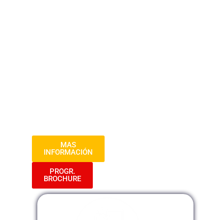
complejidades y aplicaciones prácticas de
esta legislación reciente en el ámbito de
las contrataciones estatales. A través de
este programa formativo avanzado,
desarrollarás habilidades especializadas
para gestionar y optimizar los procesos
de contratación pública bajo la normativa
vigente, garantizando el cumplimiento y la
eficacia en cada etapa del procedimiento
contractual.
MAS
INFORMACIÓN
PROGR.
BROCHURE