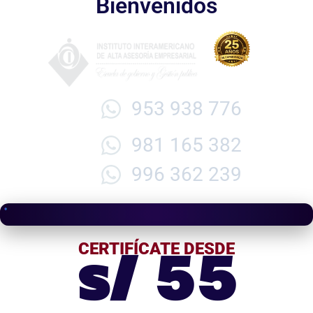
Bienvenidos
953 938 776
981 165 382
996 362 239
s/ 55
CERTIFÍCATE DESDE