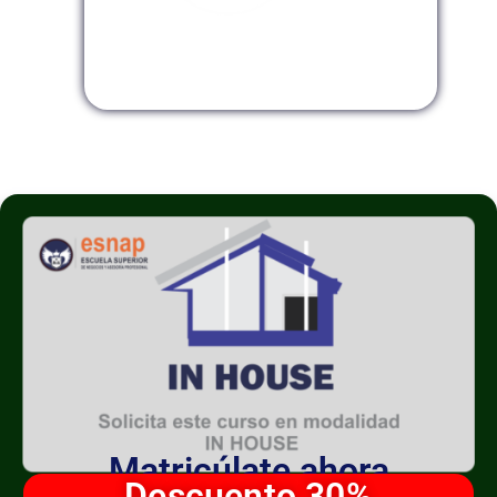
Modalidad InHouse
Matricúlate ahora
Descuento 30%