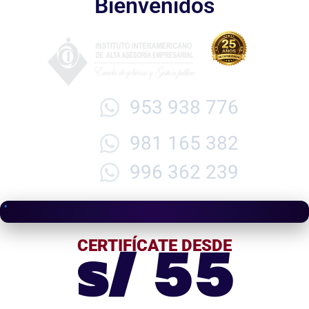
Bienvenidos
953 938 776
981 165 382
996 362 239
s/ 55
CERTIFÍCATE DESDE