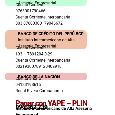
Asesoria Empresarial
Cuenta Corriente
0763001790466
Cuenta Corriente Interbancaria
003 07600300179046672
BANCO DE CRÉDITO DEL PERÚ BCP
Instituto Interamericano de Alta
Asesoria Empresarial
Cuenta Corriente
193 – 7891204-0-29
Cuenta Corriente Interbancaria
00219300789120402918
BANCO DE LA NACIÓN
Cuenta ahorro
04133198615
Ronal Rivera Carhuapuma
Pagar con YAPE – PLIN
996 362 239
Instituto Interamericano de Alta Asesoría
Empresarial