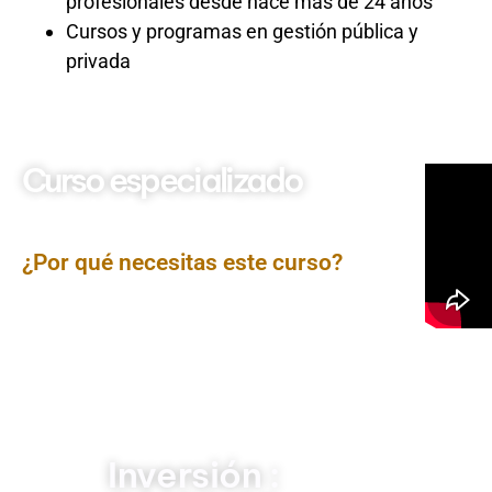
profesionales desde hace más de 24 años
Cursos y programas en gestión pública y
privada
Curso especializado
Manejo de Quejas y
Reclamos
¿Por qué necesitas este curso?
El
Curso Manejo de Quejas y Reclamos
brinda
herramientas prácticas y estratégicas para enfrentar
eficazmente situaciones de insatisfacción del usuario
o cliente. Su propósito es fortalecer las habilidades
comunicacionales y de resolución de conflictos,
garantizando respuestas oportunas, empáticas y
alineadas con los estándares de calidad en la atención
pública o privada.
Inversión :