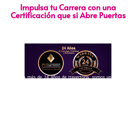
Impulsa tu Carrera con una
Certificación que si Abre Puertas
Nuestra certificación cumple con los lineamientos establecidos
por la
Directiva N.° 141-2016-SERVIR-PE
, lo que garantiza su
validez en procesos de selección y ascenso en entidades
públicas
.
Con más de 24 años de trayectoria, somos un referente
nacional en formación profesional especializada. Nuestros
egresados hoy lideran áreas clave en el sector público y
privado, gracias a una capacitación orientada a la
excelencia, la práctica y el cumplimiento normativo. Nuestra
experiencia es garantía de calidad, confianza y resultados
comprobados.