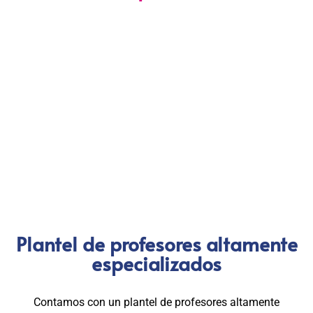
Nuestra certificación cumple con los lineamientos establecidos
por la
Directiva N.° 141-2016-SERVIR-PE
, lo que garantiza su
validez en procesos de selección y ascenso en entidades
públicas
.
Con más de 24 años de trayectoria, somos un referente
nacional en formación profesional especializada. Nuestros
egresados hoy lideran áreas clave en el sector público y
privado, gracias a una capacitación orientada a la
excelencia, la práctica y el cumplimiento normativo. Nuestra
experiencia es garantía de calidad, confianza y resultados
comprobados.
Plantel de profesores altamente
especializados
Contamos con un plantel de profesores altamente