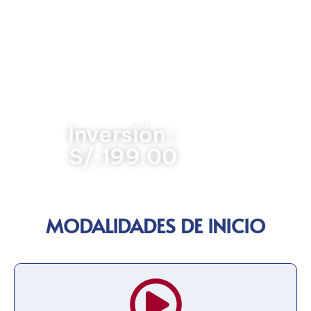
de la Superintendencia Nacional de Bienes Estatales
(SBN), el registro en el Sistema de Información
Nacional de Bienes Estatales (SINABIP), y las mejores
prácticas para la conciliación, saneamiento,
disposición y baja de bienes. Los participantes
adquirirán las competencias necesarias para fortalecer
el control sobre el patrimonio público, minimizar riesgos
de pérdida o deterioro y promover el uso racional de los
activos del Estado.
Inversión :
S/.199.00
MODALIDADES DE INICIO