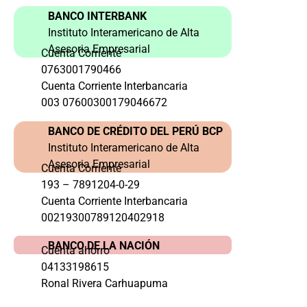
BANCO INTERBANK
Instituto Interamericano de Alta
Asesoria Empresarial
Cuenta Corriente
0763001790466
Cuenta Corriente Interbancaria
003 07600300179046672
BANCO DE CRÉDITO DEL PERÚ BCP
Instituto Interamericano de Alta
Asesoria Empresarial
Cuenta Corriente
193 – 7891204-0-29
Cuenta Corriente Interbancaria
00219300789120402918
BANCO DE LA NACIÓN
Cuenta ahorro
04133198615
Ronal Rivera Carhuapuma