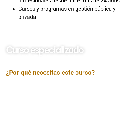
profesionales desde hace más de 24 años
Cursos y programas en gestión pública y
privada
Curso especializado
Gestión Eficiente del
Control Patrimonial
¿Por qué necesitas este curso?
En la actual administración pública, una
gestión
patrimonial eficiente y transparente
es crucial para
asegurar la correcta utilización, salvaguarda y
optimización de los bienes del Estado, contribuyendo
directamente a la probidad y a la rendición de cuentas.
Este curso ofrece una formación
integral y totalmente
actualizada a junio de 2025
, que abarca los
fundamentos normativos, los procesos clave y las
herramientas prácticas para una efectiva gestión del
control patrimonial. Se analizarán las últimas directivas