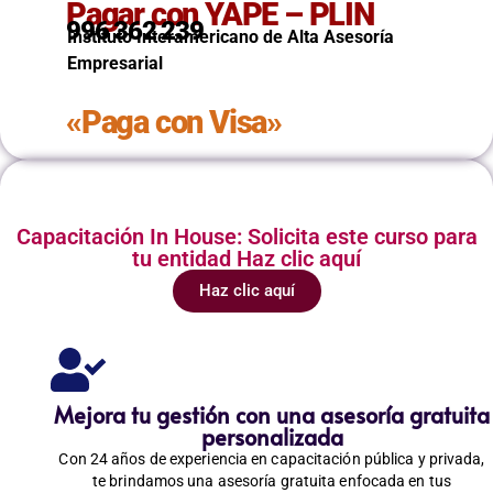
Pagar con YAPE – PLIN
996 362 239
Instituto Interamericano de Alta Asesoría
Empresarial
«Paga con Visa»
Capacitación In House: Solicita este curso para
tu entidad Haz clic aquí
Haz clic aquí
Mejora tu gestión con una asesoría gratuita
personalizada
Con 24 años de experiencia en capacitación pública y privada,
te brindamos una asesoría gratuita enfocada en tus