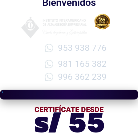
Bienvenidos
953 938 776
981 165 382
996 362 239
s/ 55
CERTIFÍCATE DESDE