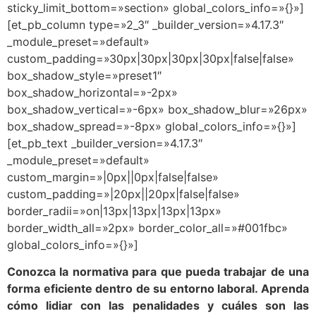
sticky_limit_bottom=»section» global_colors_info=»{}»]
[et_pb_column type=»2_3″ _builder_version=»4.17.3″
_module_preset=»default»
custom_padding=»30px|30px|30px|30px|false|false»
box_shadow_style=»preset1″
box_shadow_horizontal=»-2px»
box_shadow_vertical=»-6px» box_shadow_blur=»26px»
box_shadow_spread=»-8px» global_colors_info=»{}»]
[et_pb_text _builder_version=»4.17.3″
_module_preset=»default»
custom_margin=»|0px||0px|false|false»
custom_padding=»|20px||20px|false|false»
border_radii=»on|13px|13px|13px|13px»
border_width_all=»2px» border_color_all=»#001fbc»
global_colors_info=»{}»]
Conozca la normativa para que pueda trabajar de una
forma eficiente dentro de su entorno laboral. Aprenda
cómo lidiar con las penalidades y cuáles son las