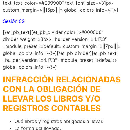
text_text_color=»#E09900″ text_font_size=»31px»
custom_margin=»||15px|||» global_colors_info=»{}»]
Sesión 02
[/et_pb_text][et_pb_divider color=»#0000d6″
divider_weight=»3px» _builder_version=»4.17.3″
_module_preset=»default» custom_margin=»||7px|||»
global_colors_info=»{}»][/et_pb_divider][et_pb_text
_builder_version=»4.17.3″ _module_preset=»default»
global_colors_info=»{}»]
INFRACCIÓN RELACIONADAS
CON LA OBLIGACIÓN DE
LLEVAR LOS LIBROS Y/O
REGISTROS CONTABLES
Qué libros y registros obligados a llevar.
La forma del llevado.