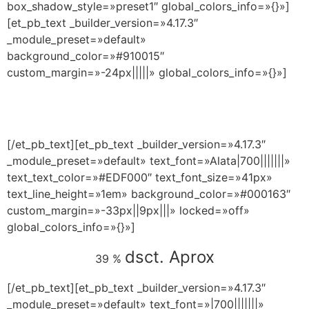
box_shadow_style=»preset1″ global_colors_info=»{}»]
[et_pb_text _builder_version=»4.17.3″
_module_preset=»default»
background_color=»#910015″
custom_margin=»-24px|||||» global_colors_info=»{}»]
CAPACÍTATE EN EL LUGAR DONDE TE
ENCUENTRES Y CERTIFÍCATE AHORA MISMO
[/et_pb_text][et_pb_text _builder_version=»4.17.3″
_module_preset=»default» text_font=»Alata|700|||||||»
text_text_color=»#EDF000″ text_font_size=»41px»
text_line_height=»1em» background_color=»#000163″
custom_margin=»-33px||9px|||» locked=»off»
global_colors_info=»{}»]
dsct. Aprox
39 %
[/et_pb_text][et_pb_text _builder_version=»4.17.3″
_module_preset=»default» text_font=»|700|||||||»