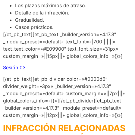
Los plazos máximos de atraso.
Detalle de la infracción.
Gradualidad.
Casos prácticos.
[/et_pb_text][et_pb_text _builder_version=»4.17.3″
_module_preset=»default» text_font=»|700|||||||»
text_text_color=»#E09900″ text_font_size=»31px»
custom_margin=»||15px|||» global_colors_info=»{}»]
Sesión 03
[/et_pb_text][et_pb_divider color=»#0000d6″
divider_weight=»3px» _builder_version=»4.17.3″
_module_preset=»default» custom_margin=»||7px|||»
global_colors_info=»{}»][/et_pb_divider][et_pb_text
_builder_version=»4.17.3″ _module_preset=»default»
custom_margin=»||12px|||» global_colors_info=»{}»]
INFRACCIÓN RELACIONADAS