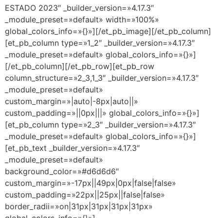
ESTADO 2023″ _builder_version=»4.17.3″
_module_preset=»default» width=»100%»
global_colors_info=»{}»][/et_pb_image][/et_pb_column]
[et_pb_column type=»1_2″ _builder_version=»4.17.3″
_module_preset=»default» global_colors_info=»{}»]
[/et_pb_column][/et_pb_row][et_pb_row
column_structure=»2_3,1_3″ _builder_version=»4.17.3″
_module_preset=»default»
custom_margin=»|auto|-8px|auto||»
custom_padding=»||0px|||» global_colors_info=»{}»]
[et_pb_column type=»2_3″ _builder_version=»4.17.3″
_module_preset=»default» global_colors_info=»{}»]
[et_pb_text _builder_version=»4.17.3″
_module_preset=»default»
background_color=»#d6d6d6″
custom_margin=»-17px||49px|0px|false|false»
custom_padding=»22px||25px||false|false»
border_radii=»on|31px|31px|31px|31px»
global_colors_info=»{}»]