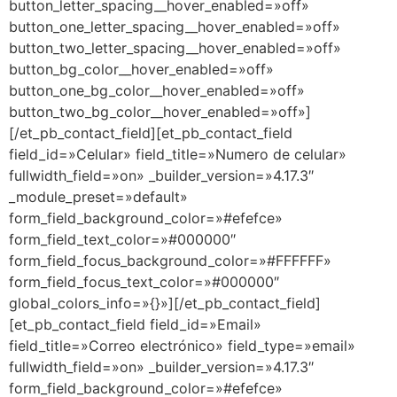
button_letter_spacing__hover_enabled=»off»
button_one_letter_spacing__hover_enabled=»off»
button_two_letter_spacing__hover_enabled=»off»
button_bg_color__hover_enabled=»off»
button_one_bg_color__hover_enabled=»off»
button_two_bg_color__hover_enabled=»off»]
[/et_pb_contact_field][et_pb_contact_field
field_id=»Celular» field_title=»Numero de celular»
fullwidth_field=»on» _builder_version=»4.17.3″
_module_preset=»default»
form_field_background_color=»#efefce»
form_field_text_color=»#000000″
form_field_focus_background_color=»#FFFFFF»
form_field_focus_text_color=»#000000″
global_colors_info=»{}»][/et_pb_contact_field]
[et_pb_contact_field field_id=»Email»
field_title=»Correo electrónico» field_type=»email»
fullwidth_field=»on» _builder_version=»4.17.3″
form_field_background_color=»#efefce»