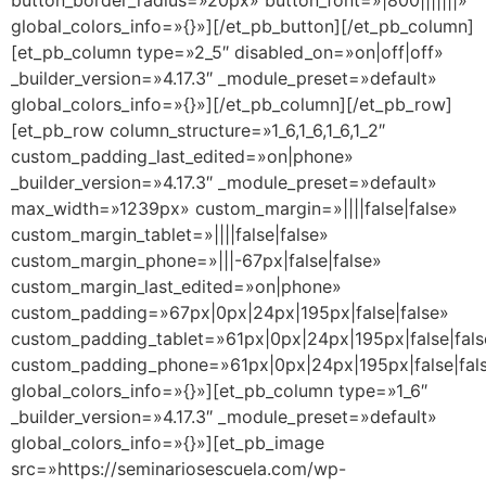
global_colors_info=»{}»][/et_pb_button][/et_pb_column]
[et_pb_column type=»2_5″ disabled_on=»on|off|off»
_builder_version=»4.17.3″ _module_preset=»default»
global_colors_info=»{}»][/et_pb_column][/et_pb_row]
[et_pb_row column_structure=»1_6,1_6,1_6,1_2″
custom_padding_last_edited=»on|phone»
_builder_version=»4.17.3″ _module_preset=»default»
max_width=»1239px» custom_margin=»||||false|false»
custom_margin_tablet=»||||false|false»
custom_margin_phone=»|||-67px|false|false»
custom_margin_last_edited=»on|phone»
custom_padding=»67px|0px|24px|195px|false|false»
custom_padding_tablet=»61px|0px|24px|195px|false|fals
custom_padding_phone=»61px|0px|24px|195px|false|fal
global_colors_info=»{}»][et_pb_column type=»1_6″
_builder_version=»4.17.3″ _module_preset=»default»
global_colors_info=»{}»][et_pb_image
src=»https://seminariosescuela.com/wp-