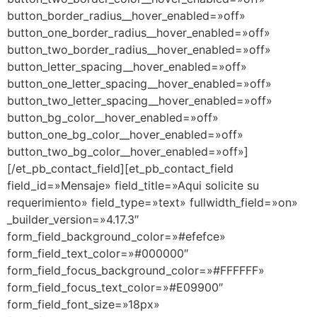
button_border_radius__hover_enabled=»off»
button_one_border_radius__hover_enabled=»off»
button_two_border_radius__hover_enabled=»off»
button_letter_spacing__hover_enabled=»off»
button_one_letter_spacing__hover_enabled=»off»
button_two_letter_spacing__hover_enabled=»off»
button_bg_color__hover_enabled=»off»
button_one_bg_color__hover_enabled=»off»
button_two_bg_color__hover_enabled=»off»]
[/et_pb_contact_field][et_pb_contact_field
field_id=»Mensaje» field_title=»Aqui solicite su
requerimiento» field_type=»text» fullwidth_field=»on»
_builder_version=»4.17.3″
form_field_background_color=»#efefce»
form_field_text_color=»#000000″
form_field_focus_background_color=»#FFFFFF»
form_field_focus_text_color=»#E09900″
form_field_font_size=»18px»