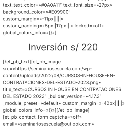
text_text_color=»#0A0A11″ text_font_size=»27px»
background_color=»#E09900″
custom_margin=»-11px|||||»
custom_padding=»5px||17px|||» locked=»off»
global_colors_info=»{}»]
Inversión s/ 220
.
[/et_pb_text][et_pb_image
src=»https://seminariosescuela.com/wp-
content/uploads/2022/08/CURSOS-IN-HOUSE-EN-
CONTRATACIONES-DEL-ESTADO-2023.png»
title_text=»CURSOS IN HOUSE EN CONTRATACIONES
DEL ESTADO 2023″ _builder_version=»4.17.3″
_module_preset=»default» custom_margin=»-42px|||||»
global_colors_info=»{}»][/et_pb_image]
[et_pb_contact_form captcha=»off»
email=»seminariosescuela@outlook.com»