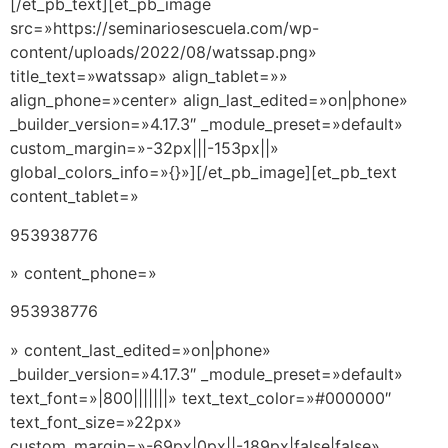
[/et_pb_text][et_pb_image
src=»https://seminariosescuela.com/wp-
content/uploads/2022/08/watssap.png»
title_text=»watssap» align_tablet=»»
align_phone=»center» align_last_edited=»on|phone»
_builder_version=»4.17.3″ _module_preset=»default»
custom_margin=»-32px|||-153px||»
global_colors_info=»{}»][/et_pb_image][et_pb_text
content_tablet=»
953938776
» content_phone=»
953938776
» content_last_edited=»on|phone»
_builder_version=»4.17.3″ _module_preset=»default»
text_font=»|800|||||||» text_text_color=»#000000″
text_font_size=»22px»
custom_margin=»-69px|0px||-189px|false|false»