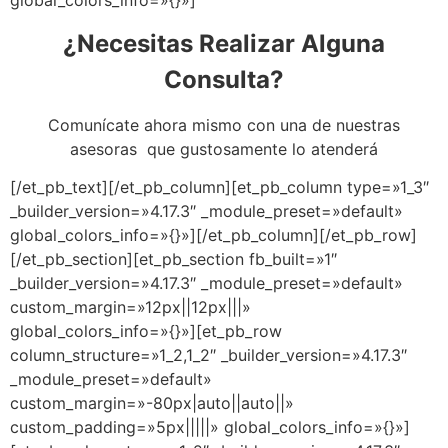
¿Necesitas Realizar Alguna
Consulta?
Comunícate ahora mismo con una de nuestras
asesoras que gustosamente lo atenderá
[/et_pb_text][/et_pb_column][et_pb_column type=»1_3″
_builder_version=»4.17.3″ _module_preset=»default»
global_colors_info=»{}»][/et_pb_column][/et_pb_row]
[/et_pb_section][et_pb_section fb_built=»1″
_builder_version=»4.17.3″ _module_preset=»default»
custom_margin=»12px||12px|||»
global_colors_info=»{}»][et_pb_row
column_structure=»1_2,1_2″ _builder_version=»4.17.3″
_module_preset=»default»
custom_margin=»-80px|auto||auto||»
custom_padding=»5px|||||» global_colors_info=»{}»]