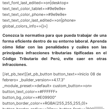
text_font_last_edited=»on|desktop»
text_text_color_tablet=»#9e9e9e»
text_text_color_phone=»#9e9e9e»
text_text_color_last_edited=»on|phone»
global_colors_info=»{}»]
Conozca la normativa para que pueda trabajar de una
forma eficiente dentro de su entorno laboral. Aprenda
cómo lidiar con las penalidades y cuáles son las
principales infracciones tributarias tipificadas en el
Código Tributario del Perú, evite caer en otras
infracciones.
[/et_pb_text][et_pb_button button_text=»Inicio 08 de
febrero» _builder_version=»4.17.3″
_module_preset=»default» custom_button=»on»
button_text_color=»#FFFFFF»
button_bg_color=»#E09900″
button_border_color=»RGBA(255,255,255,0)»
button_border_radius=»20px» button_font=»|800|||||||»