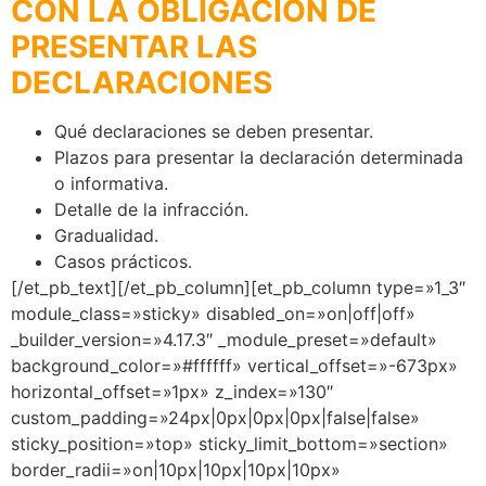
CON LA OBLIGACIÓN DE
PRESENTAR LAS
DECLARACIONES
Qué declaraciones se deben presentar.
Plazos para presentar la declaración determinada
o informativa.
Detalle de la infracción.
Gradualidad.
Casos prácticos.
[/et_pb_text][/et_pb_column][et_pb_column type=»1_3″
module_class=»sticky» disabled_on=»on|off|off»
_builder_version=»4.17.3″ _module_preset=»default»
background_color=»#ffffff» vertical_offset=»-673px»
horizontal_offset=»1px» z_index=»130″
custom_padding=»24px|0px|0px|0px|false|false»
sticky_position=»top» sticky_limit_bottom=»section»
border_radii=»on|10px|10px|10px|10px»