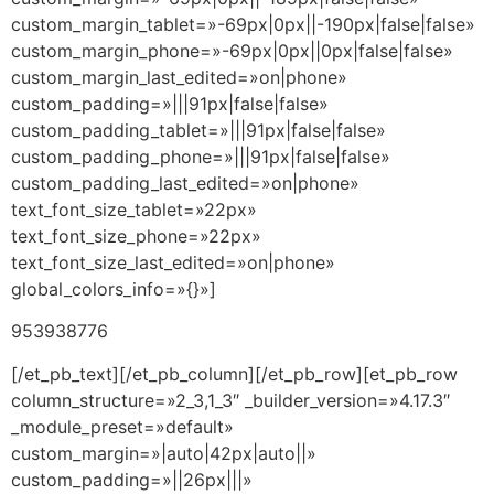
custom_margin_tablet=»-69px|0px||-190px|false|false»
custom_margin_phone=»-69px|0px||0px|false|false»
custom_margin_last_edited=»on|phone»
custom_padding=»|||91px|false|false»
custom_padding_tablet=»|||91px|false|false»
custom_padding_phone=»|||91px|false|false»
custom_padding_last_edited=»on|phone»
text_font_size_tablet=»22px»
text_font_size_phone=»22px»
text_font_size_last_edited=»on|phone»
global_colors_info=»{}»]
953938776
[/et_pb_text][/et_pb_column][/et_pb_row][et_pb_row
column_structure=»2_3,1_3″ _builder_version=»4.17.3″
_module_preset=»default»
custom_margin=»|auto|42px|auto||»
custom_padding=»||26px|||»