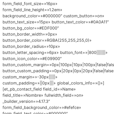
form_field_font_size=»16px»
form_field_line_height=»1.2em»
background_color=»#000000″ custom_button=»on»
button_text_size=»15px» button_text_color=»#0A0A11″
button_bg_color=»#EDF000″
button_border_width=»0px»
button_border_color=»RGBA(255,255,255,0)»
button_border_radius=»10px»
button_letter_spacing=»6px» button_font=»|800|||||||»
button_icon_color=»#E09900″
button_custom_margin=»0px|100px|10px|100px|false|fal
button_custom_padding=»0px|20px|0px|20px|false|false
custom_margin=»-30px|||||»
custom_padding=»||0px|||» global_colors_info=»{}»]
[et_pb_contact_field field_id=»Name»
field_title=»Nombre» fullwidth_field=»on»
_builder_version=»4.17.3″
form_field_background_color=»#efefce»
form_field_text_color=»#000000″