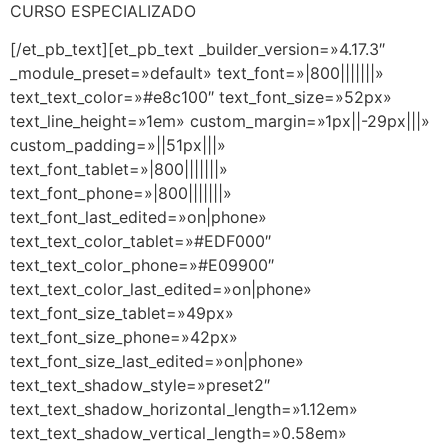
CURSO ESPECIALIZADO
[/et_pb_text][et_pb_text _builder_version=»4.17.3″
_module_preset=»default» text_font=»|800|||||||»
text_text_color=»#e8c100″ text_font_size=»52px»
text_line_height=»1em» custom_margin=»1px||-29px|||»
custom_padding=»||51px|||»
text_font_tablet=»|800|||||||»
text_font_phone=»|800|||||||»
text_font_last_edited=»on|phone»
text_text_color_tablet=»#EDF000″
text_text_color_phone=»#E09900″
text_text_color_last_edited=»on|phone»
text_font_size_tablet=»49px»
text_font_size_phone=»42px»
text_font_size_last_edited=»on|phone»
text_text_shadow_style=»preset2″
text_text_shadow_horizontal_length=»1.12em»
text_text_shadow_vertical_length=»0.58em»