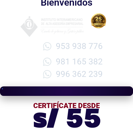
Bienvenidos
953 938 776
981 165 382
996 362 239
s/ 55
CERTIFÍCATE DESDE