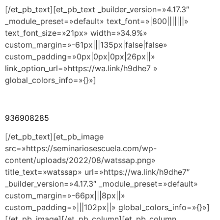
[/et_pb_text][et_pb_text _builder_version=»4.17.3″
_module_preset=»default» text_font=»|800|||||||»
text_font_size=»21px» width=»34.9%»
custom_margin=»-61px|||135px|false|false»
custom_padding=»0px|0px|0px|26px||»
link_option_url=»https://wa.link/h9dhe7 »
global_colors_info=»{}»]
936908285
[/et_pb_text][et_pb_image
src=»https://seminariosescuela.com/wp-
content/uploads/2022/08/watssap.png»
title_text=»watssap» url=»https://wa.link/h9dhe7″
_builder_version=»4.17.3″ _module_preset=»default»
custom_margin=»-66px|||8px||»
custom_padding=»|||102px||» global_colors_info=»{}»]
[/et_pb_image][/et_pb_column][et_pb_column