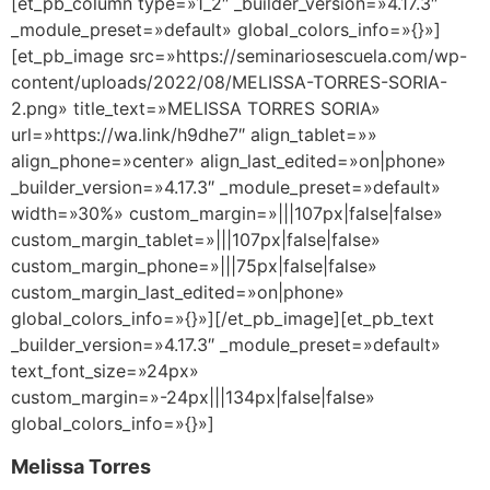
[et_pb_column type=»1_2″ _builder_version=»4.17.3″
_module_preset=»default» global_colors_info=»{}»]
[et_pb_image src=»https://seminariosescuela.com/wp-
content/uploads/2022/08/MELISSA-TORRES-SORIA-
2.png» title_text=»MELISSA TORRES SORIA»
url=»https://wa.link/h9dhe7″ align_tablet=»»
align_phone=»center» align_last_edited=»on|phone»
_builder_version=»4.17.3″ _module_preset=»default»
width=»30%» custom_margin=»|||107px|false|false»
custom_margin_tablet=»|||107px|false|false»
custom_margin_phone=»|||75px|false|false»
custom_margin_last_edited=»on|phone»
global_colors_info=»{}»][/et_pb_image][et_pb_text
_builder_version=»4.17.3″ _module_preset=»default»
text_font_size=»24px»
custom_margin=»-24px|||134px|false|false»
global_colors_info=»{}»]
Melissa Torres