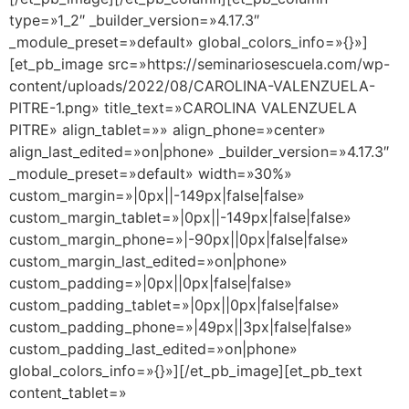
type=»1_2″ _builder_version=»4.17.3″
_module_preset=»default» global_colors_info=»{}»]
[et_pb_image src=»https://seminariosescuela.com/wp-
content/uploads/2022/08/CAROLINA-VALENZUELA-
PITRE-1.png» title_text=»CAROLINA VALENZUELA
PITRE» align_tablet=»» align_phone=»center»
align_last_edited=»on|phone» _builder_version=»4.17.3″
_module_preset=»default» width=»30%»
custom_margin=»|0px||-149px|false|false»
custom_margin_tablet=»|0px||-149px|false|false»
custom_margin_phone=»|-90px||0px|false|false»
custom_margin_last_edited=»on|phone»
custom_padding=»|0px||0px|false|false»
custom_padding_tablet=»|0px||0px|false|false»
custom_padding_phone=»|49px||3px|false|false»
custom_padding_last_edited=»on|phone»
global_colors_info=»{}»][/et_pb_image][et_pb_text
content_tablet=»