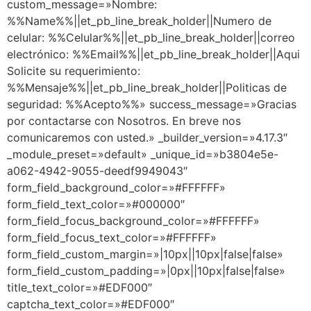
custom_message=»Nombre:
%%Name%%||et_pb_line_break_holder||Numero de
celular: %%Celular%%||et_pb_line_break_holder||correo
electrónico: %%Email%%||et_pb_line_break_holder||Aqui
Solicite su requerimiento:
%%Mensaje%%||et_pb_line_break_holder||Politicas de
seguridad: %%Acepto%%» success_message=»Gracias
por contactarse con Nosotros. En breve nos
comunicaremos con usted.» _builder_version=»4.17.3″
_module_preset=»default» _unique_id=»b3804e5e-
a062-4942-9055-deedf9949043″
form_field_background_color=»#FFFFFF»
form_field_text_color=»#000000″
form_field_focus_background_color=»#FFFFFF»
form_field_focus_text_color=»#FFFFFF»
form_field_custom_margin=»|10px||10px|false|false»
form_field_custom_padding=»|0px||10px|false|false»
title_text_color=»#EDF000″
captcha_text_color=»#EDF000″