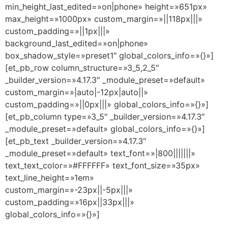
min_height_last_edited=»on|phone» height=»651px»
max_height=»1000px» custom_margin=»||118px|||»
custom_padding=»||1px|||»
background_last_edited=»on|phone»
box_shadow_style=»preset1″ global_colors_info=»{}»]
[et_pb_row column_structure=»3_5,2_5″
_builder_version=»4.17.3″ _module_preset=»default»
custom_margin=»|auto|-12px|auto||»
custom_padding=»||0px|||» global_colors_info=»{}»]
[et_pb_column type=»3_5″ _builder_version=»4.17.3″
_module_preset=»default» global_colors_info=»{}»]
[et_pb_text _builder_version=»4.17.3″
_module_preset=»default» text_font=»|800|||||||»
text_text_color=»#FFFFFF» text_font_size=»35px»
text_line_height=»1em»
custom_margin=»-23px||-5px|||»
custom_padding=»16px||33px|||»
global_colors_info=»{}»]