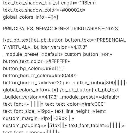
text_text_shadow_blur_strength=»1.18em»
text_text_shadow_color=»#00002d»
global_colors_info=»{}»]
PRINCIPALES INFRACCIONES TRIBUTARIAS – 2023
[/et_pb_text][et_pb_button button_text=»PRESENCIAL
Y VIRTUAL» _builder_version=»4.17.3″
_module_preset=»default» custom_button=»on»
button_text_color=»#FFFFFF»
button_bg_color=»#9e1111″
button_border_color=»#a00a00″
button_border_radius=»20px» button_font=»|800|||||||»
global_colors_info=»{}»][/et_pb_button][et_pb_text
_builder_version=»4.17.3″ _module_preset=»default»
text_font=»||||||||» text_text_color=»#efc300″
text_font_size=»19px» text_line_height=»1em»
custom_margin=»1px||-29px|||»
custom_padding=»||51px|||» text_font_tablet=»||||||||»
text_font_phone=»||||||||»