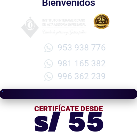
Bienvenidos
953 938 776
981 165 382
996 362 239
s/ 55
CERTIFÍCATE DESDE