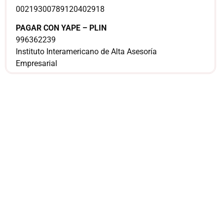
00219300789120402918
PAGAR CON YAPE – PLIN
996362239
Instituto Interamericano de Alta Asesoría
Empresarial
¿Sería más cómodo
para ti
comunicarnos a
través de
WhatsApp?