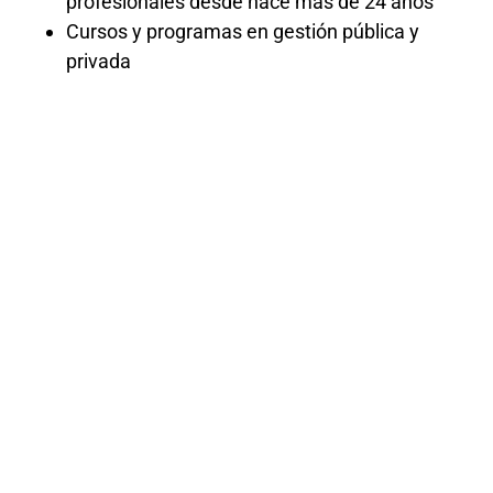
profesionales desde hace más de 24 años
Cursos y programas en gestión pública y
privada
Actualización en
contrataciones
públicas: ley
32069
Obtén una
Actualización en
Contrataciones Públicas: Ley 32069
para familiarizarte con las últimas
modificaciones y requisitos legales en