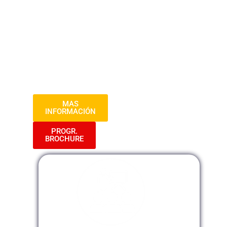
materia de contratación pública. Este
programa formativo te proporcionará una
comprensión actualizada y práctica de
cómo aplicar la Ley 32069 en el contexto
de las contrataciones públicas,
garantizando la legalidad y eficacia en los
procesos administrativos.
MAS
INFORMACIÓN
PROGR.
BROCHURE