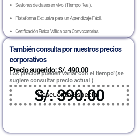
Sesiones de clases en vivo. (Tiempo Real).
Plataforma Exclusiva para un Aprendizaje Fácil.
Certificación Física Válida para Convocatorias.
También consulta por nuestros precios
corporativos
Precio sugerido: S/. 490.00
Los precios pueden variar con el tiempo"(se
sugiere consultar precio actual )
S/. 390.00
Descuento Especial