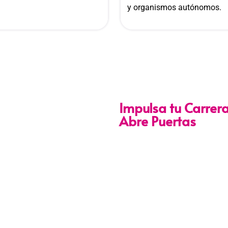
y organismos autónomos.
Impulsa tu Carrera
Abre Puertas
Nuestra certificación cumpl
141-2016-SERVIR-PE
, lo 
ascenso en entidades públ
Con más de 24 años de tra
profesional especializada
sector público y privado, g
práctica y el cumplimien
calidad, confianza y resu