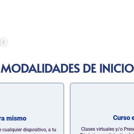
orado para formar profesionales
eas contables y administrativas
rograma, se abordan conceptos
egistros financieros y el uso de
trol y análisis contable.
00
MODALIDADES DE INICIO
Curso e
ra mismo
Clases virtuales y/o Pres
cualquier dispositivo, a tu