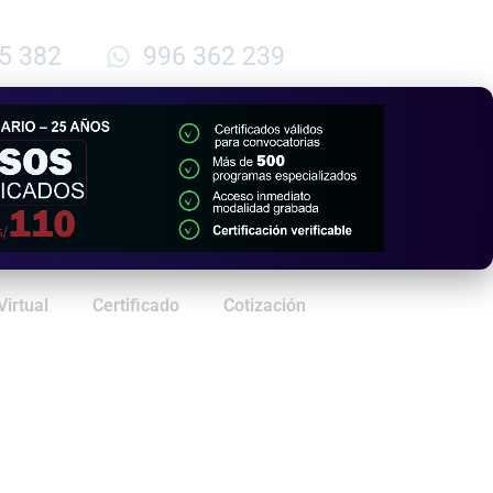
5 382
996 362 239
Virtual
Certificado
Cotización