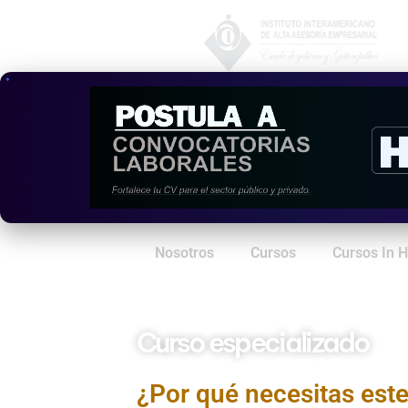
Nosotros
Cursos
Cursos In 
Curso especializado
Asistente Contable
¿Por qué necesitas est