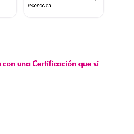
reconocida.
 con una Certificación que si
e con los lineamientos establecidos por la
Directiva N.°
que garantiza su
validez en procesos de selección y
icas
.
yectoria, somos un referente nacional en formación
. Nuestros egresados hoy lideran áreas clave en el
racias a una capacitación orientada a la excelencia, la
to normativo. Nuestra experiencia es garantía de
ltados comprobados.