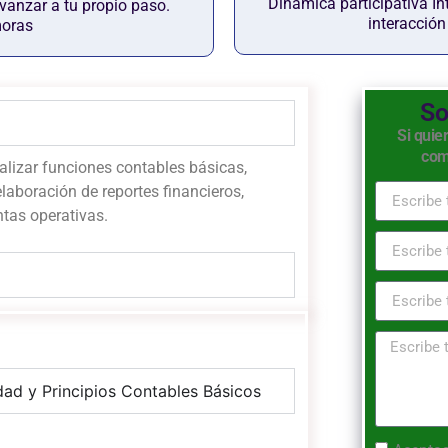
Dinámica participativa In
 avanzar a tu propio paso.
interacció
moras
So
Si quie
com
alizar funciones contables básicas,
elaboración de reportes financieros,
ntas operativas.
ad y Principios Contables Básicos