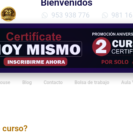
Bienvenidos
953 938 776
981 16
House
Blog
Contacto
Bolsa de trabajo
Aula 
e curso?