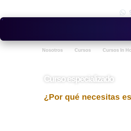
Nosotros
Cursos
Cursos In H
Curso especializado
Control Gubername
¿Por qué necesitas e
En un contexto de crecientes exigencias 
cuentas, el
control gubernamental
se 
correcta administración de los recursos p
una visión integral y práctica de todo 