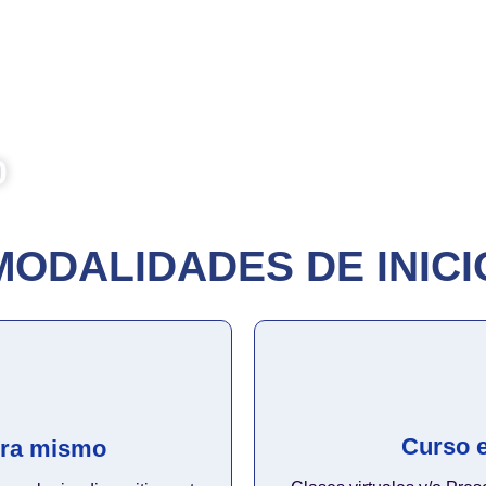
 los servicios de control más
das. Prepárate para aplicar las
e la República y los Órganos de
ir la corrupción, optimizar la
o de la ley. ¡Conviértete en un
bernanza!
0
MODALIDADES DE INICI
Curso e
ora mismo