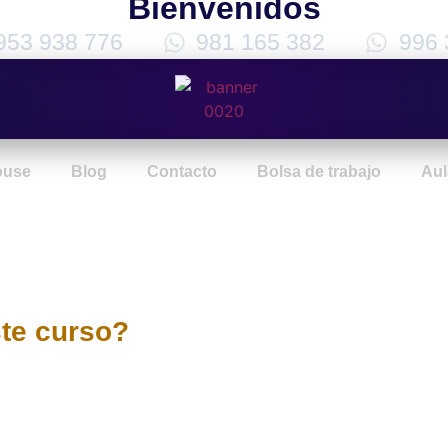
Bienvenidos
953 938 776
981 165 382
996 
ouse
Blog
Contacto
Bolsa de trabajo
Aul
ntal
ste curso?
de transparencia y rendición de
erige como el pilar para la
úblicos. Este curso te brindará
el sistema de control en Perú,