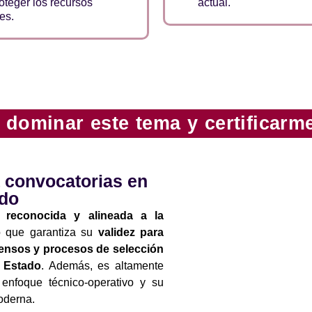
roteger los recursos
actual.
es.
 dominar este tema y certificarm
a convocatorias en
ado
ón reconocida y alineada a la
o que garantiza su
validez para
nsos y procesos de selección
l Estado
. Además, es altamente
 enfoque técnico-operativo y su
moderna.