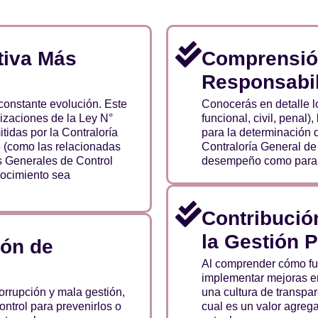
tiva Más
Comprensió
Responsabil
constante evolución. Este
Conocerás en detalle lo
lizaciones de la Ley N°
funcional, civil, penal)
tidas por la Contraloría
para la determinación 
 (como las relacionadas
Contraloría General de l
s Generales de Control
desempeño como para e
ocimiento sea
Contribución
la Gestión P
ión de
Al comprender cómo fun
implementar mejoras en
corrupción y mala gestión,
una cultura de transpar
ontrol para prevenirlos o
cual es un valor agreg