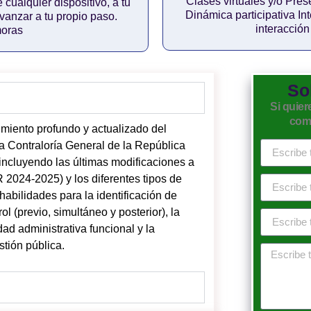
Clases virtuales y/o Pres
cualquier dispositivo, a tu
Dinámica participativa In
 avanzar a tu propio paso.
interacció
moras
So
Si quier
comp
imiento profundo y actualizado del
a Contraloría General de la República
(incluyendo las últimas modificaciones a
R 2024-2025) y los diferentes tipos de
habilidades para la identificación de
ol (previo, simultáneo y posterior), la
d administrativa funcional y la
stión pública.