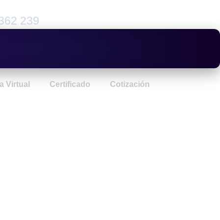
362 239
a Virtual
Certificado
Cotización