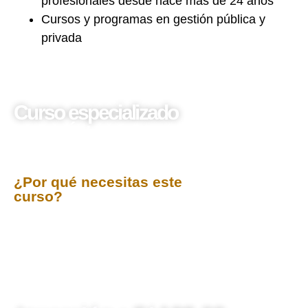
profesionales desde hace más de 24 años
Cursos y programas en gestión pública y
privada
Curso especializado
GESTIÓN DEL
PRESUPUESTO PÚBLICO
2025
¿Por qué necesitas este
curso?
Capacitar a los participantes en los principios,
normativa, estructura y el ciclo completo del
presupuesto público peruano (programación
multianual, formulación, aprobación, ejecución,
control y evaluación), incluyendo el enfoque de
Presupuesto por Resultados
y el uso del
SIAF
conforme a la normativa vigente