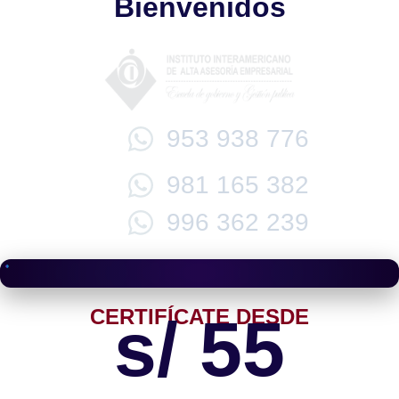
Bienvenidos
953 938 776
981 165 382
996 362 239
CERTIFÍCATE DESDE
s/ 55