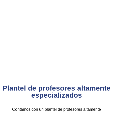
Nuestra certificación cumple con los lineamientos
establecidos por la
Directiva N.° 141-2016-SERVIR-PE
, lo
que garantiza su
validez en procesos de selección y
ascenso en entidades públicas
.
Con más de 24 años de trayectoria, somos un referente
nacional en formación profesional especializada. Nuestros
egresados hoy lideran áreas clave en el sector público y
privado, gracias a una capacitación orientada a la
excelencia, la práctica y el cumplimiento normativo.
Nuestra experiencia es garantía de calidad, confianza y
resultados comprobados.
Plantel de profesores altamente
especializados
Contamos con un plantel de profesores altamente