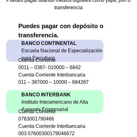
Puedes pagar usando medios digitales como yape, plin o
transferencia
Puedes pagar con depósito o
transferencia.
BANCO CONTINENTAL
Escuela Nacional de Especialización
para Ejecutivos
Cuenta Corriente
0011 – 0387- 010000 – 6842
Cuenta Corriente Interbancaria
011 – 387000 – 10000 – 684287
BANCO INTERBANK
Instituto Interamericano de Alta
Asesoria Empresarial
Cuenta Corriente
0763001790466
Cuenta Corriente Interbancaria
003 07600300179046672