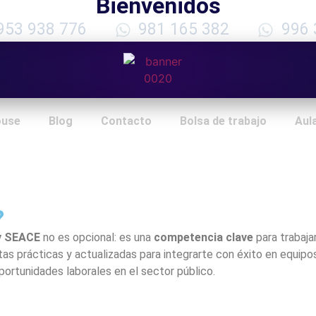
Bienvenidos
953 938 776
981 165 382
996 
ouse
Blog
Contacto
Bolsa de trabajo
Aula
?
 y SEACE
no es opcional: es una
competencia clave
para trabaja
tas prácticas y actualizadas para integrarte con éxito en equipo
portunidades laborales en el sector público.