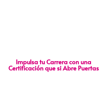
Impulsa tu Carrera con una
Certificación que si Abre Puertas
Nuestra certificación cumple con los lineamientos establecidos
por la
Directiva N.° 141-2016-SERVIR-PE
, lo que garantiza su
validez en procesos de selección y ascenso en entidades
públicas
.
Con más de 24 años de trayectoria, somos un referente
nacional en formación profesional especializada. Nuestros
egresados hoy lideran áreas clave en el sector público y