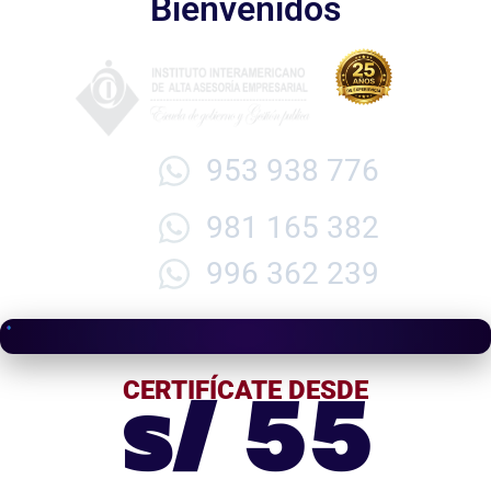
Bienvenidos
953 938 776
981 165 382
996 362 239
s/ 55
CERTIFÍCATE DESDE