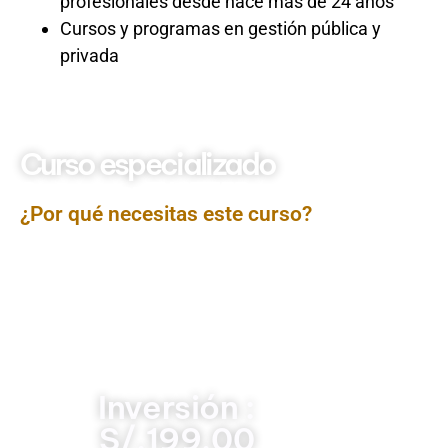
profesionales desde hace más de 24 años
Cursos y programas en gestión pública y
privada
Curso especializado
Como usar TWITTER
¿Por qué necesitas este curso?
El
Curso Cómo Usar Twitter
está diseñado para guiar al
participante en el uso estratégico y eficiente de esta
red social. Se explora su estructura, funcionalidades
principales, creación de contenido atractivo, gestión de
perfiles personales o institucionales y el
aprovechamiento de tendencias y hashtags. También
se abordará su aplicación en comunicación digital,
marketing y posicionamiento.
Inversión :
S/.199.00