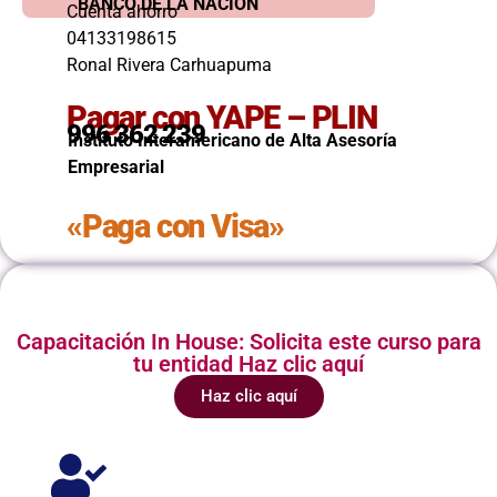
BANCO DE LA NACIÓN
Cuenta ahorro
04133198615
Ronal Rivera Carhuapuma
Pagar con YAPE – PLIN
996 362 239
Instituto Interamericano de Alta Asesoría
Empresarial
«Paga con Visa»
Capacitación In House: Solicita este curso para
tu entidad Haz clic aquí
Haz clic aquí