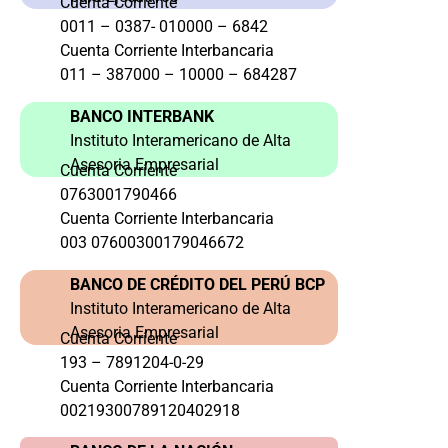
Cuenta Corriente
0011 – 0387- 010000 – 6842
Cuenta Corriente Interbancaria
011 – 387000 – 10000 – 684287
BANCO INTERBANK
Instituto Interamericano de Alta
Asesoria Empresarial
Cuenta Corriente
0763001790466
Cuenta Corriente Interbancaria
003 07600300179046672
BANCO DE CRÉDITO DEL PERÚ BCP
Instituto Interamericano de Alta
Asesoria Empresarial
Cuenta Corriente
193 – 7891204-0-29
Cuenta Corriente Interbancaria
00219300789120402918