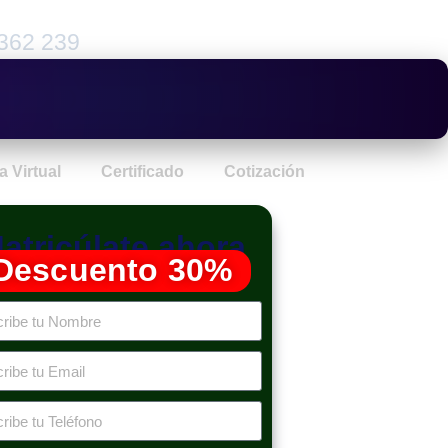
362 239
a Virtual
Certificado
Cotización
atricúlate ahora
Descuento 30%