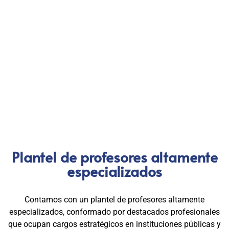
validez en procesos de selección y ascenso en entidades
públicas
.
Con más de 24 años de trayectoria, somos un referente
nacional en formación profesional especializada. Nuestros
egresados hoy lideran áreas clave en el sector público y
privado, gracias a una capacitación orientada a la
excelencia, la práctica y el cumplimiento normativo. Nuestra
experiencia es garantía de calidad, confianza y resultados
comprobados.
Plantel de profesores altamente
especializados
Contamos con un plantel de profesores altamente
especializados, conformado por destacados profesionales
que ocupan cargos estratégicos en instituciones públicas y