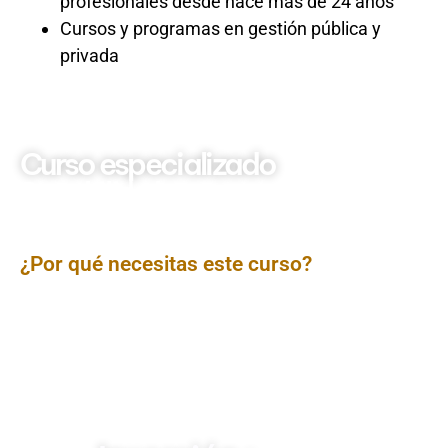
profesionales desde hace más de 24 años
Cursos y programas en gestión pública y
privada
Curso especializado
Contabilidad
Gubernamental su
aplicacion en el SIAF
¿Por qué necesitas este curso?
El
Curso de Contabilidad Gubernamental: Su Aplicación
en el SIAF
está diseñado para fortalecer los
conocimientos técnicos en el registro, control y reporte
de las operaciones contables del sector público,
utilizando el Sistema Integrado de Administración
Financiera (SIAF). Se enfoca en el correcto manejo
normativo y práctico de los procesos contables dentro
del marco de la gestión financiera estatal.