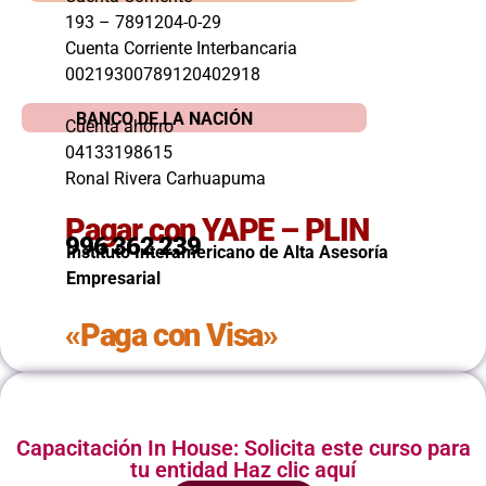
193 – 7891204-0-29
Cuenta Corriente Interbancaria
00219300789120402918
BANCO DE LA NACIÓN
Cuenta ahorro
04133198615
Ronal Rivera Carhuapuma
Pagar con YAPE – PLIN
996 362 239
Instituto Interamericano de Alta Asesoría
Empresarial
«Paga con Visa»
Capacitación In House: Solicita este curso para
tu entidad Haz clic aquí