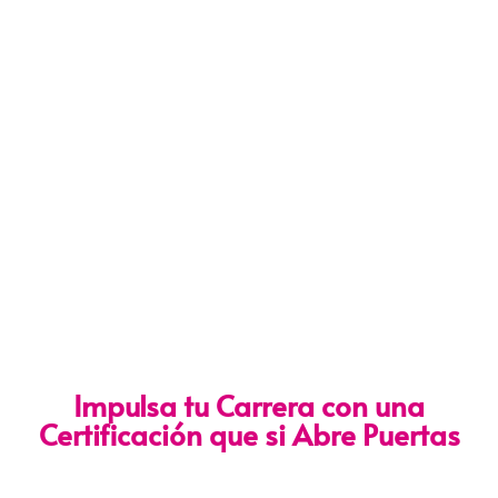
Impulsa tu Carrera con una
Certificación que si Abre Puertas
Nuestra certificación cumple con los lineamientos establecidos
por la
Directiva N.° 141-2016-SERVIR-PE
, lo que garantiza su