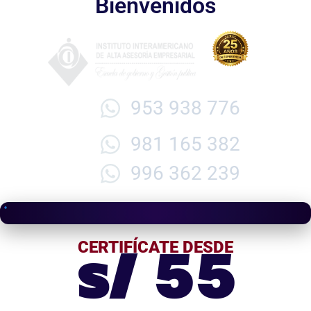
Bienvenidos
953 938 776
981 165 382
996 362 239
s/ 55
CERTIFÍCATE DESDE