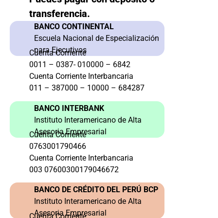
transferencia.
BANCO CONTINENTAL
Escuela Nacional de Especialización
para Ejecutivos
Cuenta Corriente
0011 – 0387- 010000 – 6842
Cuenta Corriente Interbancaria
011 – 387000 – 10000 – 684287
BANCO INTERBANK
Instituto Interamericano de Alta
Asesoria Empresarial
Cuenta Corriente
0763001790466
Cuenta Corriente Interbancaria
003 07600300179046672
BANCO DE CRÉDITO DEL PERÚ BCP
Instituto Interamericano de Alta
Asesoria Empresarial
Cuenta Corriente