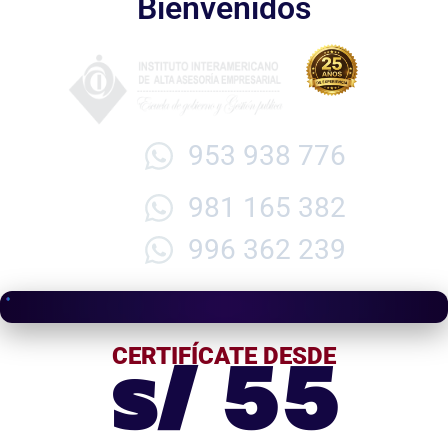
Bienvenidos
953 938 776
981 165 382
996 362 239
s/ 55
CERTIFÍCATE DESDE