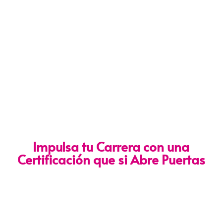
Impulsa tu Carrera con una
Certificación que si Abre Puertas
Nuestra certificación cumple con los lineamientos establecidos
por la
Directiva N.° 141-2016-SERVIR-PE
, lo que garantiza su
validez en procesos de selección y ascenso en entidades
públicas
.
Con más de 24 años de trayectoria, somos un referente