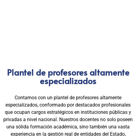
nacional en formación profesional especializada. Nuestros
egresados hoy lideran áreas clave en el sector público y
privado, gracias a una capacitación orientada a la
excelencia, la práctica y el cumplimiento normativo. Nuestra
experiencia es garantía de calidad, confianza y resultados
comprobados.
Plantel de profesores altamente
especializados
Contamos con un plantel de profesores altamente
especializados, conformado por destacados profesionales
que ocupan cargos estratégicos en instituciones públicas y
privadas a nivel nacional. Nuestros docentes no solo poseen
una sólida formación académica, sino también una vasta
experiencia en la gestión real de entidades del Estado,