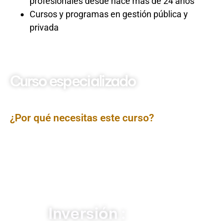
profesionales desde hace más de 24 años
Cursos y programas en gestión pública y
privada
Curso especializado
Almacenes
Gubernamentales
¿Por qué necesitas este curso?
El curso
Almacenes Gubernamentales
está diseñado
para fortalecer las competencias de los profesionales
vinculados a la gestión pública en el manejo de los
almacenes estatales. Se abordarán los procesos
normativos, técnicos y de control que garantizan una
administración eficiente de los bienes, contribuyendo a
la transparencia y al cumplimiento de las disposiciones
del sector público.
Inversión :