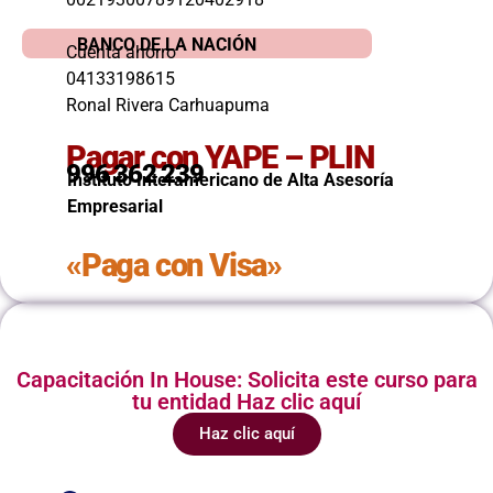
BANCO DE LA NACIÓN
Cuenta ahorro
04133198615
Ronal Rivera Carhuapuma
Pagar con YAPE – PLIN
996 362 239
Instituto Interamericano de Alta Asesoría
Empresarial
«Paga con Visa»
Capacitación In House: Solicita este curso para
tu entidad Haz clic aquí
Haz clic aquí