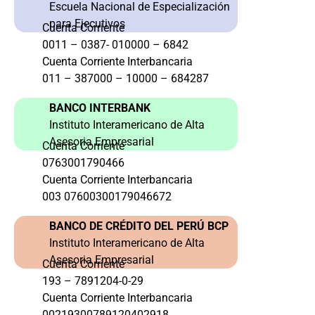
Escuela Nacional de Especialización
para Ejecutivos
Cuenta Corriente
0011 – 0387- 010000 – 6842
Cuenta Corriente Interbancaria
011 – 387000 – 10000 – 684287
BANCO INTERBANK
Instituto Interamericano de Alta
Asesoria Empresarial
Cuenta Corriente
0763001790466
Cuenta Corriente Interbancaria
003 07600300179046672
BANCO DE CRÉDITO DEL PERÚ BCP
Instituto Interamericano de Alta
Asesoria Empresarial
Cuenta Corriente
193 – 7891204-0-29
Cuenta Corriente Interbancaria
00219300789120402918