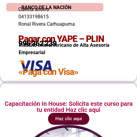
BANCO DE LA NACIÓN
Cuenta ahorro
04133198615
Ronal Rivera Carhuapuma
Pagar con YAPE – PLIN
996 362 239
Instituto Interamericano de Alta Asesoría
Empresarial
«Paga con Visa»
Capacitación In House: Solicita este curso para
tu entidad Haz clic aquí
Haz clic aquí