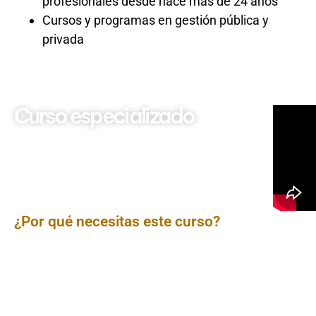
profesionales desde hace más de 24 años
Cursos y programas en gestión pública y
privada
Curso especializado
Curso Integral de Excel: De
Básico a Avanzado -
¡Domina la Herramienta
Esencial para tu
Productividad!
¿Por qué necesitas este curso?
En el mundo laboral de hoy, Excel no es una opción, ¡es
una necesidad! Este curso integral te llevará de la
mano, desde los fundamentos más básicos hasta las
funciones más complejas y avanzadas, transformando
tu forma de trabajar con datos. Aprende a organizar,
analizar, visualizar y automatizar información como un