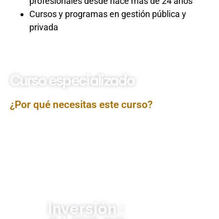
profesionales desde hace más de 24 años
Cursos y programas en gestión pública y
privada
Curso especializado
Ofimática
¿Por qué necesitas este curso?
El
Curso Ofimática
ha sido diseñado para mejorar el
dominio de herramientas digitales esenciales en el
entorno laboral. Se enfoca en el uso práctico de
programas como Microsoft Word, Excel, PowerPoint y
otros aplicativos de oficina, permitiendo a los
participantes optimizar tareas administrativas,
gestionar datos con eficiencia y crear documentos
profesionales que impulsen la productividad en
cualquier institución.
Inversión :