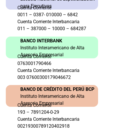
para Ejecutivos
Cuenta Corriente
0011 – 0387- 010000 – 6842
Cuenta Corriente Interbancaria
011 – 387000 – 10000 – 684287
BANCO INTERBANK
Instituto Interamericano de Alta
Asesoria Empresarial
Cuenta Corriente
0763001790466
Cuenta Corriente Interbancaria
003 07600300179046672
BANCO DE CRÉDITO DEL PERÚ BCP
Instituto Interamericano de Alta
Asesoria Empresarial
Cuenta Corriente
193 – 7891204-0-29
Cuenta Corriente Interbancaria
00219300789120402918