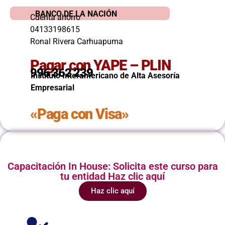
BANCO DE LA NACIÓN
Cuenta ahorro
04133198615
Ronal Rivera Carhuapuma
Pagar con YAPE – PLIN
996 362 239
Instituto Interamericano de Alta Asesoría
Empresarial
«Paga con Visa»
Capacitación In House: Solicita este curso para
tu entidad Haz clic aquí
Haz clic aquí