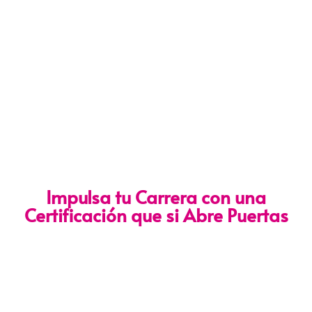
Impulsa tu Carrera con una
Certificación que si Abre Puertas
Nuestra certificación cumple con los lineamientos establecidos
por la
Directiva N.° 141-2016-SERVIR-PE
, lo que garantiza su
validez en procesos de selección y ascenso en entidades
públicas
.
Con más de 24 años de trayectoria, somos un referente
nacional en formación profesional especializada. Nuestros