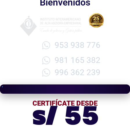
Bienvenidos
953 938 776
981 165 382
996 362 239
s/ 55
CERTIFÍCATE DESDE