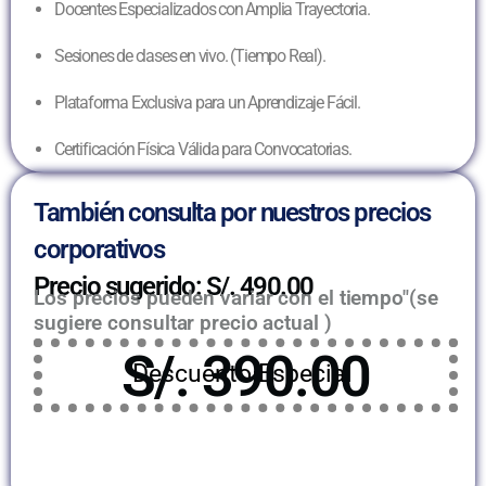
Docentes Especializados con Amplia Trayectoria.
Sesiones de clases en vivo. (Tiempo Real).
Plataforma Exclusiva para un Aprendizaje Fácil.
Certificación Física Válida para Convocatorias.
También consulta por nuestros precios
corporativos
Precio sugerido: S/. 490.00
Los precios pueden variar con el tiempo"(se
sugiere consultar precio actual )
S/. 390.00
Descuento Especial