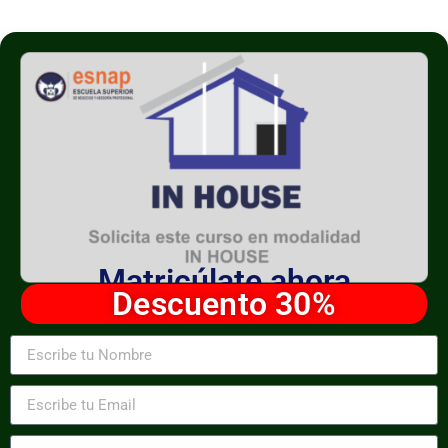
Matricúlate ahora
Descuento 30%