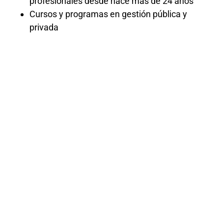
profesionales desde hace más de 24 años
Cursos y programas en gestión pública y
privada
Curso de Ms
project – gratis
El «Curso de MS Project – Gratis» ofrece
una capacitación completa en el uso de
Microsoft Project para la gestión de
proyectos. Los participantes aprenderán a
crear cronogramas, asignar recursos, y
monitorear el progreso del proyecto. El
curso abarca desde conceptos básicos
hasta técnicas avanzadas, asegurando
que los estudiantes adquieran habilidades