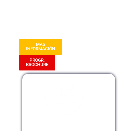
prácticas y aplicables. Además, se
proporcionará material didáctico y
ejemplos prácticos. Al finalizar, los
participantes estarán capacitados para
utilizar MS Project de manera eficiente en
diversos proyectos.
MAS
INFORMACIÓN
PROGR.
BROCHURE
Modalidad Presencial