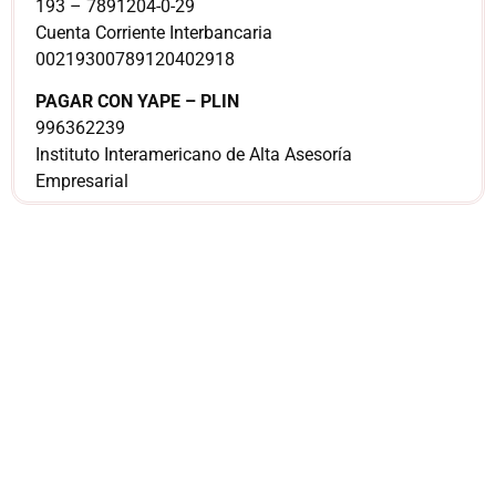
193 – 7891204-0-29
Cuenta Corriente Interbancaria
00219300789120402918
PAGAR CON YAPE – PLIN
996362239
Instituto Interamericano de Alta Asesoría
Empresarial
¿Sería más cómodo
para ti
comunicarnos a
través de
WhatsApp?