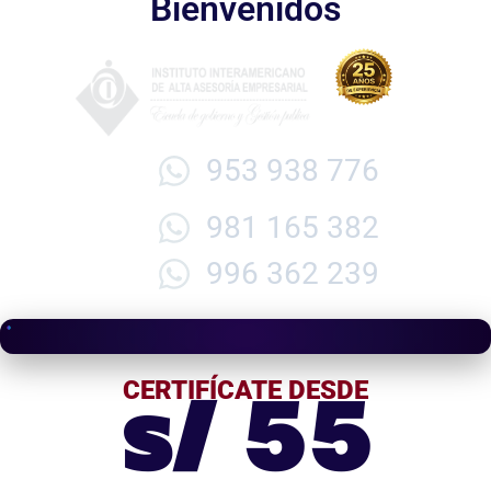
Bienvenidos
953 938 776
981 165 382
996 362 239
s/ 55
CERTIFÍCATE DESDE