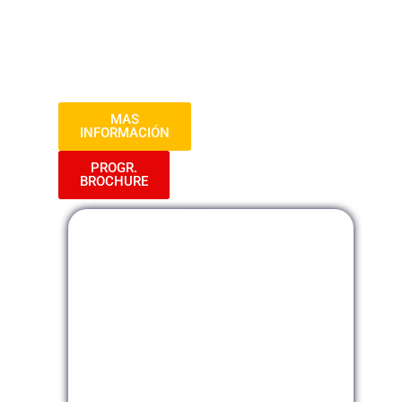
con el objetivo de mejorar la
transparencia, la rendición de cuentas y la
eficiencia en la gestión financiera del
sector público.»
MAS
INFORMACIÓN
PROGR.
BROCHURE
Modalidad Presencial