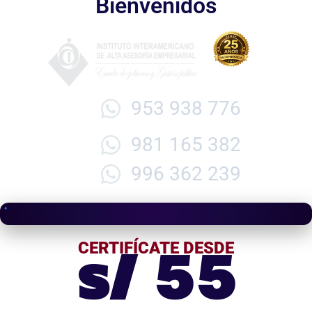
Bienvenidos
953 938 776
981 165 382
996 362 239
s/ 55
CERTIFÍCATE DESDE