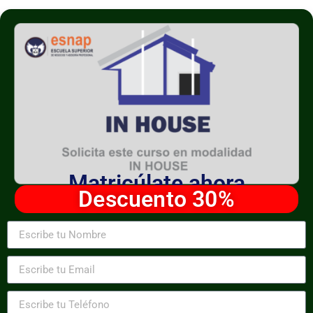
Matricúlate ahora
Descuento 30%