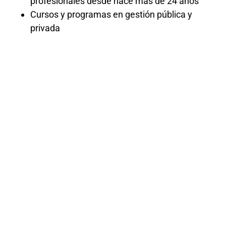
profesionales desde hace más de 24 años
Cursos y programas en gestión pública y
privada
CURSO DE
NORMAS DE
CONTABILIDAD
PARA EL
SECTOR
PÚBLICO -