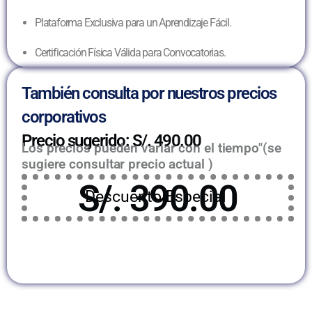
Plataforma Exclusiva para un Aprendizaje Fácil.
Certificación Física Válida para Convocatorias.
También consulta por nuestros precios
corporativos
Precio sugerido: S/. 490.00
Los precios pueden variar con el tiempo"(se
sugiere consultar precio actual )
S/. 390.00
Descuento Especial