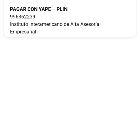
PAGAR CON YAPE – PLIN
996362239
Instituto Interamericano de Alta Asesoría
Empresarial
¿Sería más cómodo
para ti
comunicarnos a
través de
WhatsApp?