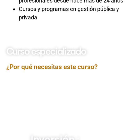
profesionales desde hace más de 24 años
Cursos y programas en gestión pública y
privada
Curso especializado
Ofimatica
¿Por qué necesitas este curso?
El curso completo de Ofimática ofrece una formación
integral en las herramientas digitales más utilizadas en
el entorno laboral. A lo largo del curso, los participantes
desarrollarán competencias desde los niveles básicos
hasta avanzados en Word, Excel y PowerPoint.
Además, se abordarán temas clave como la gestión de
documentos, el análisis de datos y el diseño de
presentaciones, proporcionando a los asistentes las
habilidades necesarias para destacar en un mercado
laboral cada vez más digitalizado.
Inversión :