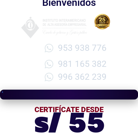
Bienvenidos
953 938 776
981 165 382
996 362 239
s/ 55
CERTIFÍCATE DESDE