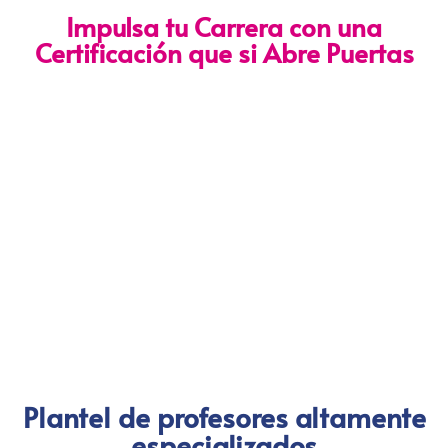
Impulsa tu Carrera con una
Certificación que si Abre Puertas
Nuestra certificación cumple con los lineamientos establecidos
por la
Directiva N.° 141-2016-SERVIR-PE
, lo que garantiza su
validez en procesos de selección y ascenso en entidades
públicas
.
Con más de 24 años de trayectoria, somos un referente
nacional en formación profesional especializada. Nuestros
egresados hoy lideran áreas clave en el sector público y
privado, gracias a una capacitación orientada a la
excelencia, la práctica y el cumplimiento normativo. Nuestra
experiencia es garantía de calidad, confianza y resultados
comprobados.
Plantel de profesores altamente
especializados