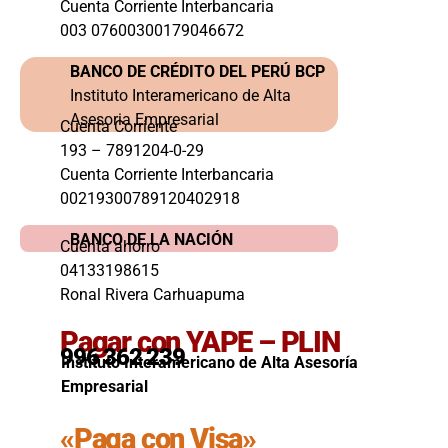
Cuenta Corriente Interbancaria
003 07600300179046672
BANCO DE CRÉDITO DEL PERÚ BCP
Instituto Interamericano de Alta
Asesoria Empresarial
Cuenta Corriente
193 – 7891204-0-29
Cuenta Corriente Interbancaria
00219300789120402918
BANCO DE LA NACIÓN
Cuenta ahorro
04133198615
Ronal Rivera Carhuapuma
Pagar con YAPE – PLIN
996 362 239
Instituto Interamericano de Alta Asesoría
Empresarial
«Paga con Visa»