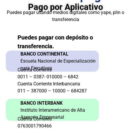
Pago por Aplicativo
Puedes pagar usando medios digitales como yape, plin o
transferencia
Puedes pagar con depósito o
transferencia.
BANCO CONTINENTAL
Escuela Nacional de Especialización
para Ejecutivos
Cuenta Corriente
0011 – 0387- 010000 – 6842
Cuenta Corriente Interbancaria
011 – 387000 – 10000 – 684287
BANCO INTERBANK
Instituto Interamericano de Alta
Asesoria Empresarial
Cuenta Corriente
0763001790466