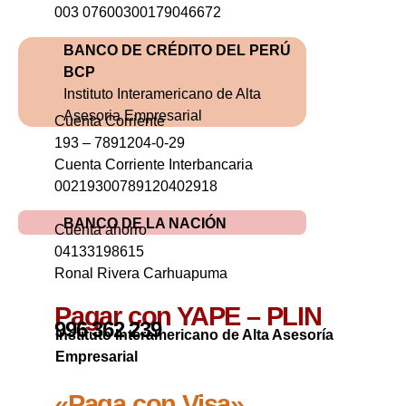
003 07600300179046672
BANCO DE CRÉDITO DEL PERÚ
BCP
Instituto Interamericano de Alta
Asesoria Empresarial
Cuenta Corriente
193 – 7891204-0-29
Cuenta Corriente Interbancaria
00219300789120402918
BANCO DE LA NACIÓN
Cuenta ahorro
04133198615
Ronal Rivera Carhuapuma
Pagar con YAPE – PLIN
996 362 239
Instituto Interamericano de Alta Asesoría
Empresarial
«Paga con Visa»