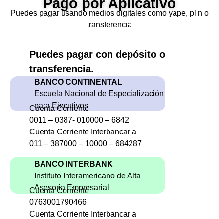
Pago por Aplicativo
Puedes pagar usando medios digitales como yape, plin o
transferencia
Puedes pagar con depósito o
transferencia.
BANCO CONTINENTAL
Escuela Nacional de Especialización
para Ejecutivos
Cuenta Corriente
0011 – 0387- 010000 – 6842
Cuenta Corriente Interbancaria
011 – 387000 – 10000 – 684287
BANCO INTERBANK
Instituto Interamericano de Alta
Asesoria Empresarial
Cuenta Corriente
0763001790466
Cuenta Corriente Interbancaria