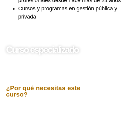
profesionales desde hace más de 24 años
Cursos y programas en gestión pública y
privada
Curso especializado
Gestión Estratégica de
Planillas Electrónicas
(PLAME y T-Registro)
Cumplimiento y Eficiencia
¿Por qué necesitas este
curso?
Las
Planillas Electrónicas (PLAME y T-Registro)
son el corazón del cumplimiento laboral y tributario de
cualquier empresa en Perú. Un manejo incorrecto
puede generar multas, contingencias y dolores de
cabeza. Este curso intensivo y 100% práctico te
sumergirá en el ecosistema digital de SUNAT,
capacitándote para dominar la correcta declaración de