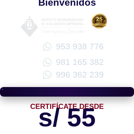
Bienvenidos
953 938 776
981 165 382
996 362 239
CERTIFÍCATE DESDE
s/ 55