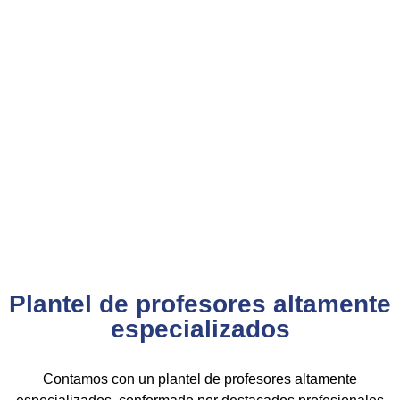
establecidos por la
Directiva N.° 141-2016-SERVIR-PE
, lo
que garantiza su
validez en procesos de selección y
ascenso en entidades públicas
.
Con más de 24 años de trayectoria, somos un referente
nacional en formación profesional especializada. Nuestros
egresados hoy lideran áreas clave en el sector público y
privado, gracias a una capacitación orientada a la
excelencia, la práctica y el cumplimiento normativo.
Nuestra experiencia es garantía de calidad, confianza y
resultados comprobados.
Plantel de profesores altamente
especializados
Contamos con un plantel de profesores altamente