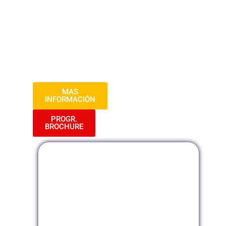
adquirirán conocimientos sobre técnicas
de evaluación, herramientas de gestión y
estrategias de desarrollo sostenible. Se
abordarán estudios de casos y prácticas
para asegurar la aplicación exitosa de
políticas públicas en diversos contextos.
MAS
INFORMACIÓN
PROGR.
BROCHURE