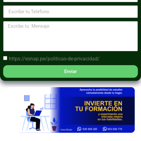
https://esnap.pe/politicas-de-privacidad/
Enviar