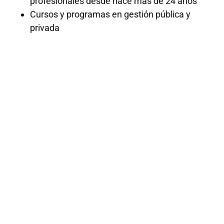
profesionales desde hace más de 24 años
Cursos y programas en gestión pública y
privada
Curso de
políticas
públicas 2025
Este curso de Políticas Públicas 2025
ofrece una formación integral en el
análisis, diseño e implementación de
políticas efectivas. Los participantes