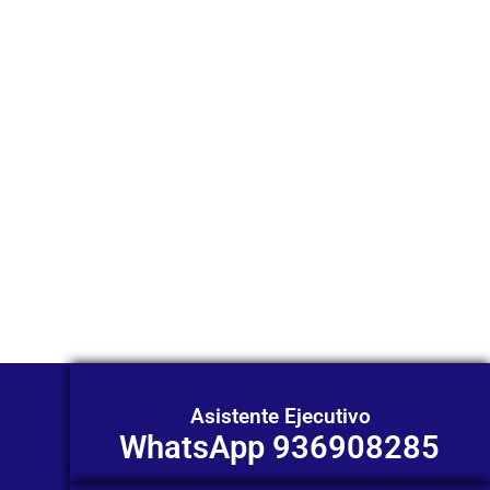
comunicarnos a
través de
WhatsApp?
Nuestros asesores están listos para
ofrecerte orientación
individualizada. ¡No dudes en
contactarnos en este momento!
Asistente Ejecutivo
WhatsApp 936908285