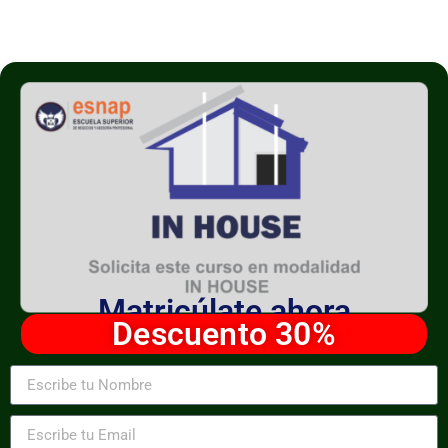
Matricúlate ahora
Descuento 30%