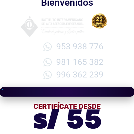
Bienvenidos
953 938 776
981 165 382
996 362 239
s/ 55
CERTIFÍCATE DESDE