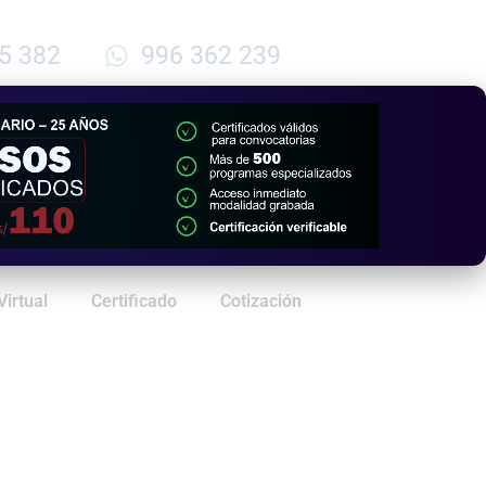
5 382
996 362 239
Virtual
Certificado
Cotización