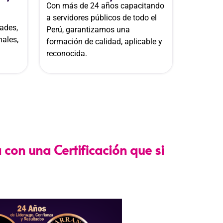
Con más de 24 años capacitando
a servidores públicos de todo el
ades,
Perú, garantizamos una
nales,
formación de calidad, aplicable y
reconocida.
 con una Certificación que si
e con los lineamientos establecidos por la
Directiva N.°
que garantiza su
validez en procesos de selección y
icas
.