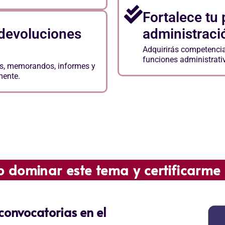
Fortalece tu 
 devoluciones
administraci
Adquirirás competencia
funciones administrativ
os, memorandos, informes y
mente.
tica
o dominar este tema y certificarme
 convocatorias en el