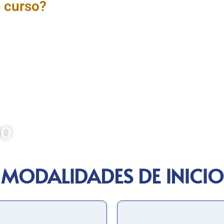
e curso?
tión Pública está diseñado para
entos necesarios para elaborar
erencia y adecuación al marco
rdarán temas clave como los
trativa, tipos de documentos,
mativa vigente sobre redacción.
la comunicación institucional,
r la transparencia en la gestión
00
MODALIDADES DE INICIO