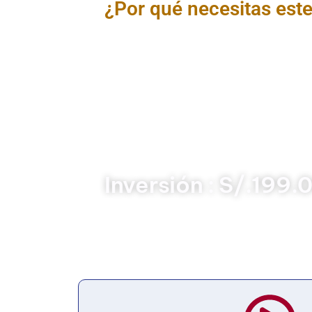
¿Por qué necesitas est
El curso Redacción Administrativa en Ges
brindar a los participantes los conocimi
documentos oficiales con claridad, coh
normativo del sector público. Se abo
principios de la comunicación adminis
estructura formal, lenguaje técnico y nor
Este curso es esencial para optimizar 
mejorar la eficiencia operativa y asegura
pública.
Inversión : S/.199.