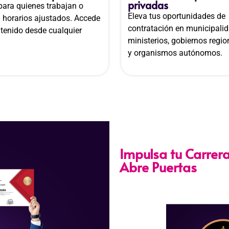
privadas
 para quienes trabajan o
Eleva tus oportunidades de
n horarios ajustados. Accede
contratación en municipalid
ntenido desde cualquier
ministerios, gobiernos regio
y organismos autónomos.
Impulsa tu Carrera
Abre Puertas
Nuestra certificación cumpl
141-2016-SERVIR-PE
, lo 
ascenso en entidades públ