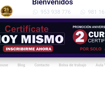
Bienvenidos
953 938 776
981 16
House
Blog
Contacto
Bolsa de trabajo
Aula 
va en Gestión