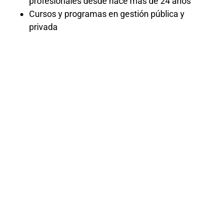
profesionales desde hace más de 24 años
Cursos y programas en gestión pública y
privada
Curso de Saneamiento
contable entidades
públicas 2025
El «Curso de Saneamiento Contable para
Entidades Públicas 2025» proporciona una
formación exhaustiva sobre los principios
y procedimientos necesarios para llevar a
cabo el saneamiento contable en el
contexto de las entidades del sector
público. Los participantes explorarán las