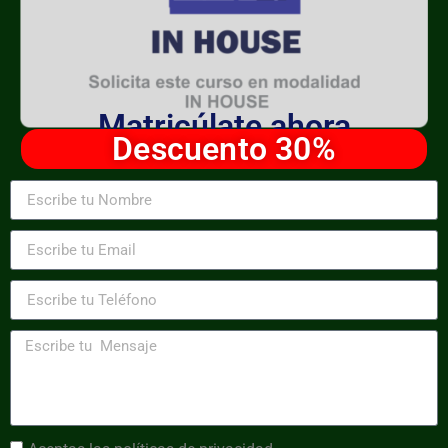
Matricúlate ahora
Descuento 30%