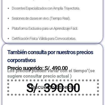
Docentes Especializados con Amplia Trayectoria.
Sesiones de clases en vivo. (Tiempo Real).
Plataforma Exclusiva para un Aprendizaje Fácil.
Certificación Física Válida para Convocatorias.
También consulta por nuestros precios
corporativos
Precio sugerido: S/. 490.00
Los precios pueden variar con el tiempo"(se
sugiere consultar precio actual )
S/. 390.00
Descuento Especial