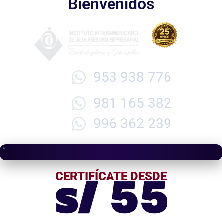
Bienvenidos
953 938 776
981 165 382
996 362 239
s/ 55
CERTIFÍCATE DESDE