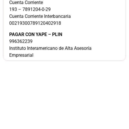
Cuenta Corriente
193 – 7891204-0-29
Cuenta Corriente Interbancaria
00219300789120402918
PAGAR CON YAPE – PLIN
996362239
Instituto Interamericano de Alta Asesoría
Empresarial
¿Sería más cómodo
para ti
comunicarnos a
través de