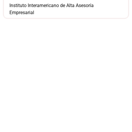
Instituto Interamericano de Alta Asesoría
Empresarial
¿Sería más cómodo
para ti
comunicarnos a
través de
WhatsApp?
Nuestros asesores están listos para
ofrecerte orientación