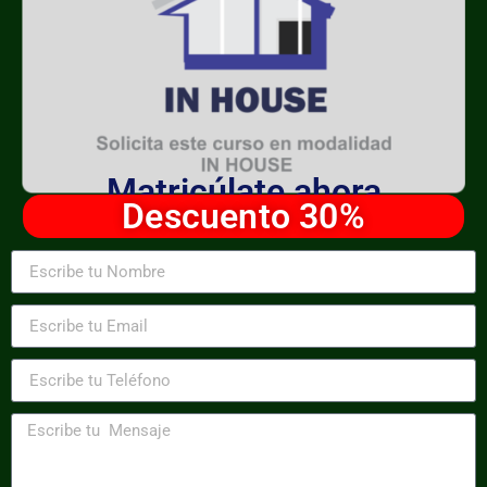
Matricúlate ahora
Descuento 30%