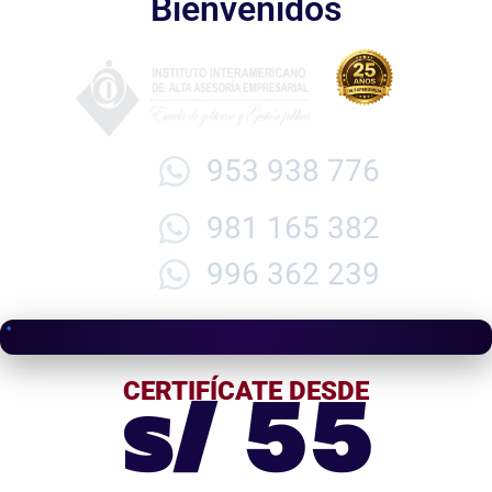
Bienvenidos
953 938 776
981 165 382
996 362 239
s/ 55
CERTIFÍCATE DESDE