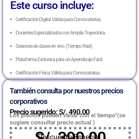
Este curso incluye:
Certificación Digital Válida para Convocatorias.
Docentes Especializados con Amplia Trayectoria.
Sesiones de clases en vivo. (Tiempo Real).
Plataforma Exclusiva para un Aprendizaje Fácil.
Certificación Física Válida para Convocatorias.
También consulta por nuestros precios
corporativos
Precio sugerido: S/. 490.00
Los precios pueden variar con el tiempo"(se
sugiere consultar precio actual )
S/. 390.00
Descuento Especial