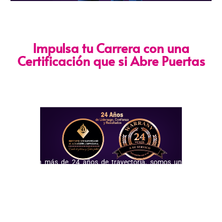
Impulsa tu Carrera con una
Certificación que si Abre Puertas
Nuestra certificación cumple con los lineamientos establecidos
por la
Directiva N.° 141-2016-SERVIR-PE
, lo que garantiza su
validez en procesos de selección y ascenso en entidades
públicas
.
Con más de 24 años de trayectoria, somos un referente
nacional en formación profesional especializada. Nuestros
egresados hoy lideran áreas clave en el sector público y
privado, gracias a una capacitación orientada a la
excelencia, la práctica y el cumplimiento normativo. Nuestra
experiencia es garantía de calidad, confianza y resultados