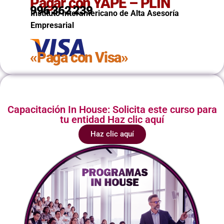
Pagar con YAPE – PLIN
996 362 239
Instituto Interamericano de Alta Asesoría
Empresarial
«Paga con Visa»
Capacitación In House: Solicita este curso para
tu entidad Haz clic aquí
Haz clic aquí