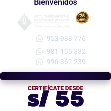
Bienvenidos
953 938 776
981 165 382
996 362 239
s/ 55
CERTIFÍCATE DESDE