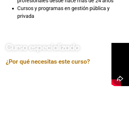
profesionales desde hace más de 24 años
Cursos y programas en gestión pública y
privada
Curso especializado
Derecho Ambiental
¿Por qué necesitas este curso?
El curso
Derecho Ambiental
está diseñado para brindar
a los participantes los conocimientos necesarios para
comprender, aplicar y fiscalizar la normativa ambiental
vigente en el Perú. Se abordarán temas clave como los
principios del derecho ambiental, la legislación
nacional e internacional, evaluación de impacto
ambiental, fiscalización ambiental, infracciones y
sanciones, así como la participación ciudadana en la
protección del medio ambiente. Este curso es
fundamental para promover una gestión ambiental
sostenible, garantizar el cumplimiento de la normativa y
prevenir conflictos socioambientales.