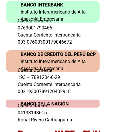
BANCO INTERBANK
Instituto Interamericano de Alta
Asesoria Empresarial
Cuenta Corriente
0763001790466
Cuenta Corriente Interbancaria
003 07600300179046672
BANCO DE CRÉDITO DEL PERÚ BCP
Instituto Interamericano de Alta
Asesoria Empresarial
Cuenta Corriente
193 – 7891204-0-29
Cuenta Corriente Interbancaria
00219300789120402918
BANCO DE LA NACIÓN
Cuenta ahorro
04133198615
Ronal Rivera Carhuapuma