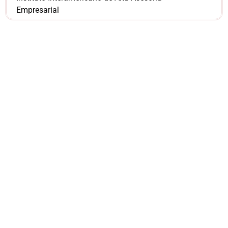
Empresarial
¿Sería más cómodo
para ti
comunicarnos a
través de
WhatsApp?
Nuestros asesores están listos para
ofrecerte orientación
individualizada. ¡No dudes en