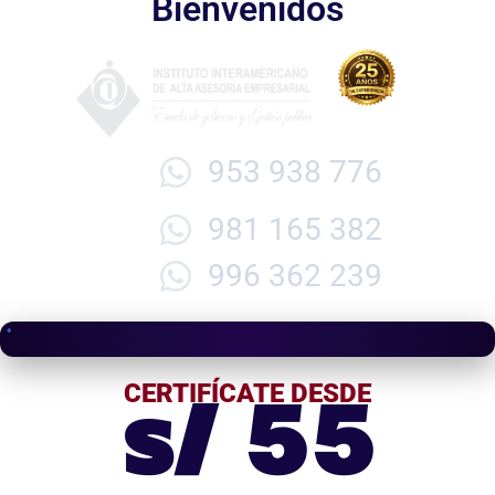
Bienvenidos
953 938 776
981 165 382
996 362 239
s/ 55
CERTIFÍCATE DESDE