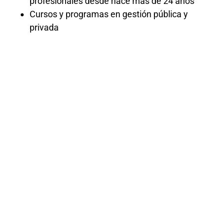
profesionales desde hace más de 24 años
Cursos y programas en gestión pública y
privada
Curso en la
Ley 27444
de
Procedimient
Administrativ