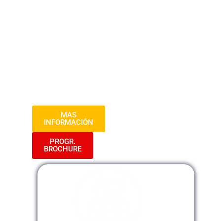
revisión y nulidad de los actos
administrativos. A través de casos
prácticos y discusiones interactivas, los
participantes desarrollarán una
comprensión profunda y práctica de la Ley
27444, preparándolos para aplicar
eficazmente estos conocimientos en su
trabajo administrativo.»
MAS
INFORMACIÓN
PROGR.
BROCHURE