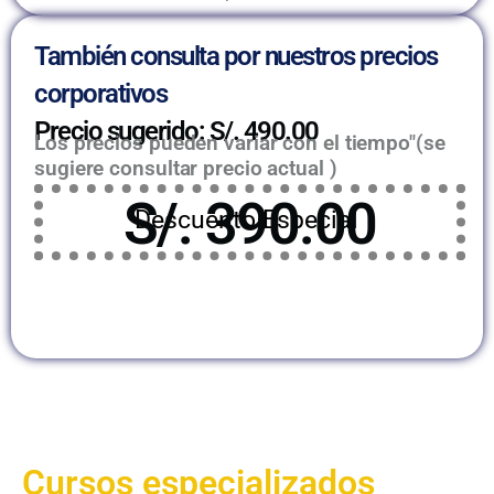
También consulta por nuestros precios
corporativos
Precio sugerido: S/. 490.00
Los precios pueden variar con el tiempo"(se
sugiere consultar precio actual )
S/. 390.00
Descuento Especial
Cursos especializados