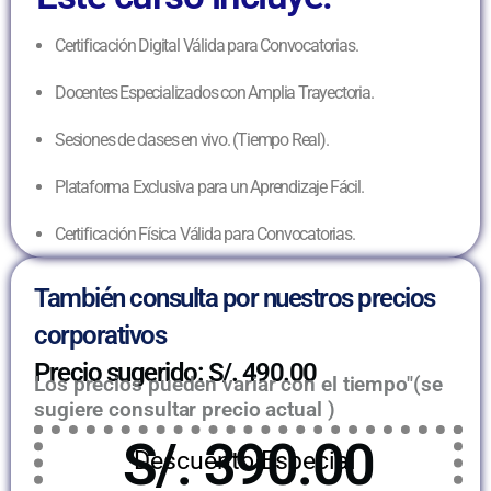
Certificación Digital Válida para Convocatorias.
Docentes Especializados con Amplia Trayectoria.
Sesiones de clases en vivo. (Tiempo Real).
Plataforma Exclusiva para un Aprendizaje Fácil.
Certificación Física Válida para Convocatorias.
También consulta por nuestros precios
corporativos
Precio sugerido: S/. 490.00
Los precios pueden variar con el tiempo"(se
sugiere consultar precio actual )
S/. 390.00
Descuento Especial