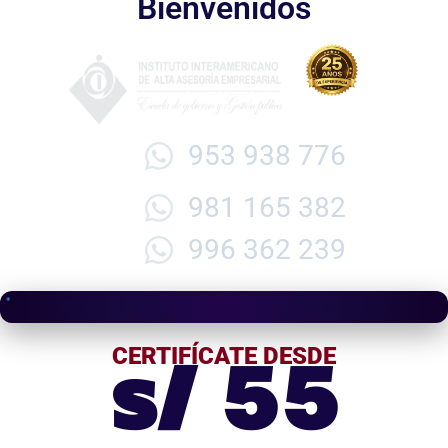
Bienvenidos
953 938 776
981 165 382
996 362 239
s/ 55
CERTIFÍCATE DESDE