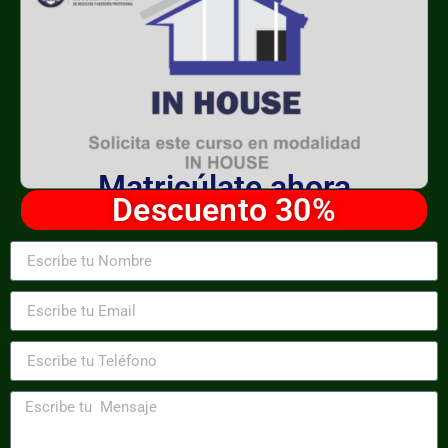
Matricúlate ahora
Descuento 30%