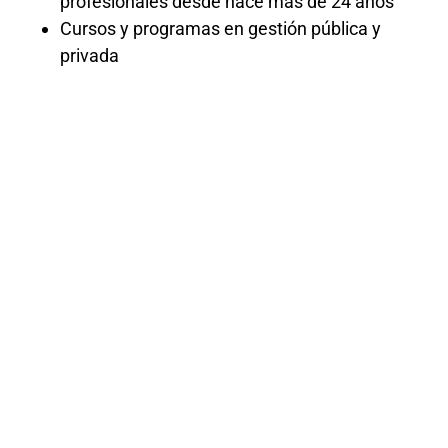
profesionales desde hace más de 24 años
Cursos y programas en gestión pública y
privada
Curso
especializado
de
proactividad
El curso especializado de Proactividad