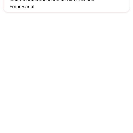
Empresarial
¿Sería más cómodo
para ti
comunicarnos a
través de
WhatsApp?
Nuestros asesores están listos para
ofrecerte orientación