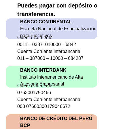
Puedes pagar con depósito o
transferencia.
BANCO CONTINENTAL
Escuela Nacional de Especialización
para Ejecutivos
Cuenta Corriente
0011 – 0387- 010000 – 6842
Cuenta Corriente Interbancaria
011 – 387000 – 10000 – 684287
BANCO INTERBANK
Instituto Interamericano de Alta
Asesoria Empresarial
Cuenta Corriente
0763001790466
Cuenta Corriente Interbancaria
003 07600300179046672
BANCO DE CRÉDITO DEL PERÚ
BCP