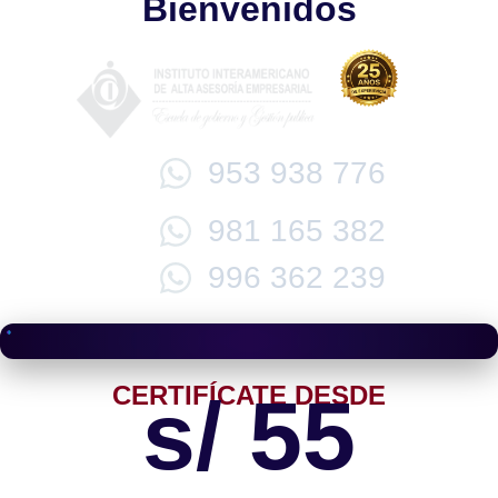
Bienvenidos
953 938 776
981 165 382
996 362 239
CERTIFÍCATE DESDE
s/ 55