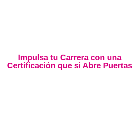
Impulsa tu Carrera con una
Certificación que si Abre Puertas
Nuestra certificación cumple con los lineamientos
establecidos por la
Directiva N.° 141-2016-SERVIR-PE
, lo
que garantiza su
validez en procesos de selección y
ascenso en entidades públicas
.
Con más de 24 años de trayectoria, somos un referente
nacional en formación profesional especializada. Nuestros
egresados hoy lideran áreas clave en el sector público y
privado, gracias a una capacitación orientada a la
excelencia, la práctica y el cumplimiento normativo.
Nuestra experiencia es garantía de calidad, confianza y