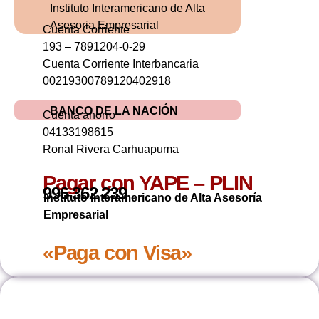
Instituto Interamericano de Alta
Asesoria Empresarial
Cuenta Corriente
193 – 7891204-0-29
Cuenta Corriente Interbancaria
00219300789120402918
BANCO DE LA NACIÓN
Cuenta ahorro
04133198615
Ronal Rivera Carhuapuma
Pagar con YAPE – PLIN
996 362 239
Instituto Interamericano de Alta Asesoría
Empresarial
«Paga con Visa»