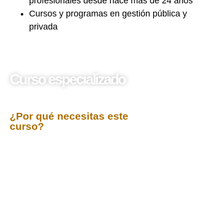
profesionales desde hace más de 24 años
Cursos y programas en gestión pública y
privada
Curso especializado
Planeamiento Estratégico
en el Sector Público
¿Por qué necesitas este
curso?
En un entorno de constante cambio y creciente
demanda ciudadana, el
Planeamiento Estratégico
es la brújula indispensable para la Gestión Pública.
Ya no basta con gestionar el día a día; es imperativo
anticipar, innovar y dirigir las entidades estatales
hacia resultados de alto impacto. Este curso te
proporcionará las metodologías, herramientas y
casos prácticos más recientes del
Sistema Nacional
de Planeamiento Estratégico (SINAPLAN)
,