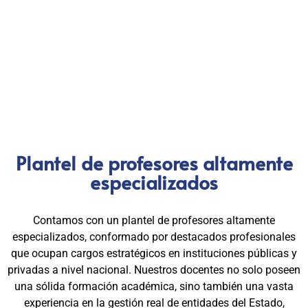
nacional en formación profesional especializada. Nuestros
egresados hoy lideran áreas clave en el sector público y
privado, gracias a una capacitación orientada a la
excelencia, la práctica y el cumplimiento normativo. Nuestra
experiencia es garantía de calidad, confianza y resultados
comprobados.
Plantel de profesores altamente
especializados
Contamos con un plantel de profesores altamente
especializados, conformado por destacados profesionales
que ocupan cargos estratégicos en instituciones públicas y
privadas a nivel nacional. Nuestros docentes no solo poseen
una sólida formación académica, sino también una vasta
experiencia en la gestión real de entidades del Estado,