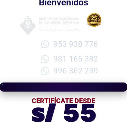
Bienvenidos
953 938 776
981 165 382
996 362 239
s/ 55
CERTIFÍCATE DESDE