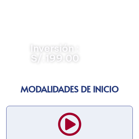
presupuestos y costos, sistemas de información en
salud, control de calidad, gestión de riesgos sanitarios,
y normativas vigentes en el sector salud. Este curso es
fundamental para optimizar la operatividad de las
instituciones hospitalarias, mejorar la calidad de la
atención y garantizar un uso eficiente de los recursos
disponibles.
Inversión :
S/.199.00
MODALIDADES DE INICIO