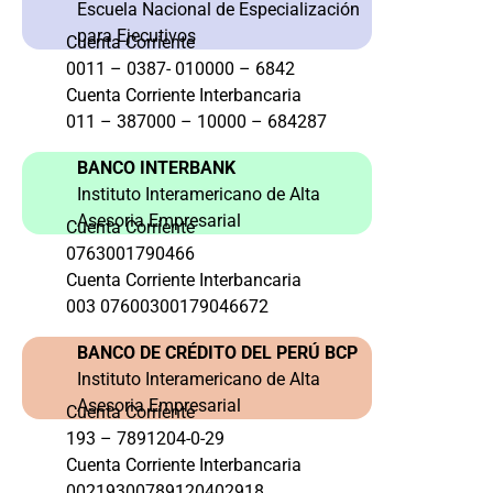
Escuela Nacional de Especialización
para Ejecutivos
Cuenta Corriente
0011 – 0387- 010000 – 6842
Cuenta Corriente Interbancaria
011 – 387000 – 10000 – 684287
BANCO INTERBANK
Instituto Interamericano de Alta
Asesoria Empresarial
Cuenta Corriente
0763001790466
Cuenta Corriente Interbancaria
003 07600300179046672
BANCO DE CRÉDITO DEL PERÚ BCP
Instituto Interamericano de Alta
Asesoria Empresarial
Cuenta Corriente
193 – 7891204-0-29
Cuenta Corriente Interbancaria
00219300789120402918