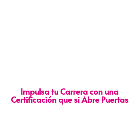
Impulsa tu Carrera con una
Certificación que si Abre Puertas
Nuestra certificación cumple con los lineamientos establecidos
por la
Directiva N.° 141-2016-SERVIR-PE
, lo que garantiza su
validez en procesos de selección y ascenso en entidades
públicas
.
Con más de 24 años de trayectoria, somos un referente