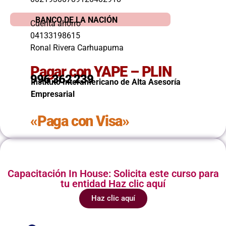
BANCO DE LA NACIÓN
Cuenta ahorro
04133198615
Ronal Rivera Carhuapuma
Pagar con YAPE – PLIN
996 362 239
Instituto Interamericano de Alta Asesoría
Empresarial
«Paga con Visa»
Capacitación In House: Solicita este curso para
tu entidad Haz clic aquí
Haz clic aquí