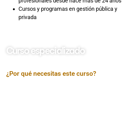
profesionales desde hace más de 24 años
Cursos y programas en gestión pública y
privada
Curso especializado
Gestión Administrativa
Hospitalaria
¿Por qué necesitas este curso?
El curso
Gestión Administrativa Hospitalaria –
Organización, Procesos y Eficiencia Operativa
está
diseñado para brindar a los participantes los
conocimientos, herramientas y metodologías
necesarias para administrar eficientemente los
recursos, procesos y servicios en centros hospitalarios
y de salud. Se abordarán temas clave como la
estructura organizativa hospitalaria, gestión de
recursos humanos y materiales, planificación y control
de procesos asistenciales y administrativos, manejo de