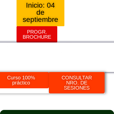
Inicio: 04
de
septiembre
PROGR.
BROCHURE
Modalidad
Modalidad
Modalidad In
Virtual
resencial
House
Curso 100%
CONSULTAR
práctico
NRO. DE
SESIONES