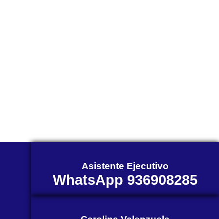
través de
WhatsApp?
Nuestros asesores están listos
para ofrecerte orientación
individualizada. ¡No dudes en
contactarnos en este momento!
Asistente Ejecutivo
WhatsApp 936908285