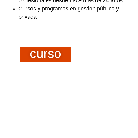
profesionales desde hace más de 24 años
Cursos y programas en gestión pública y
privada
curso
Curso Integral
SIRE SUNAT:
Herramientas
para el Nuevo
Sistema
Integrado de