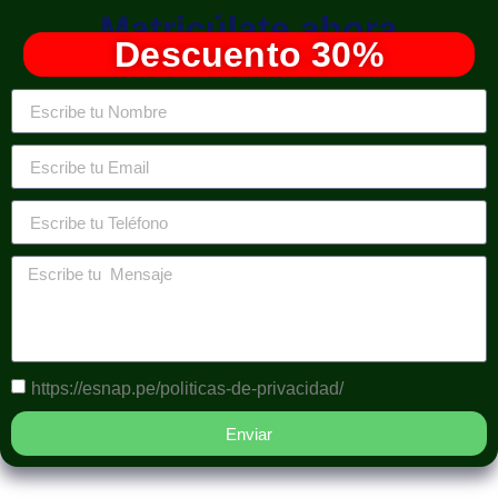
Matricúlate ahora
Descuento 30%
https://esnap.pe/politicas-de-privacidad/
Enviar