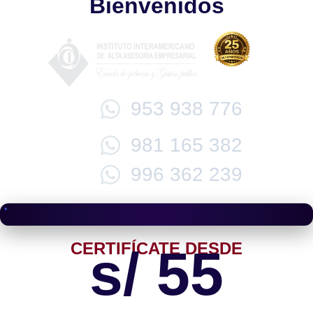
Bienvenidos
953 938 776
981 165 382
996 362 239
CERTIFÍCATE DESDE
s/ 55