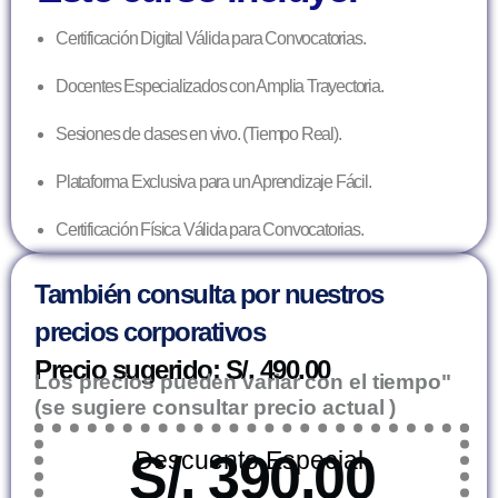
Certificación Digital Válida para Convocatorias.
Docentes Especializados con Amplia Trayectoria.
Sesiones de clases en vivo. (Tiempo Real).
Plataforma Exclusiva para un Aprendizaje Fácil.
Certificación Física Válida para Convocatorias.
También consulta por nuestros
precios corporativos
Precio sugerido: S/. 490.00
Los precios pueden variar con el tiempo"
(se sugiere consultar precio actual )
Descuento Especial
S/. 390.00