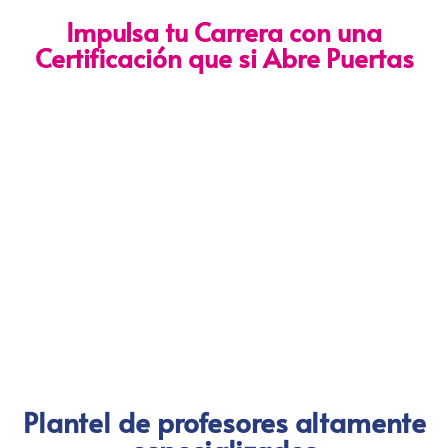
Impulsa tu Carrera con una
Certificación que si Abre Puertas
Nuestra certificación cumple con los lineamientos establecidos
por la
Directiva N.° 141-2016-SERVIR-PE
, lo que garantiza su
validez en procesos de selección y ascenso en entidades
públicas
.
Con más de 24 años de trayectoria, somos un referente
nacional en formación profesional especializada. Nuestros
egresados hoy lideran áreas clave en el sector público y
privado, gracias a una capacitación orientada a la
excelencia, la práctica y el cumplimiento normativo. Nuestra
experiencia es garantía de calidad, confianza y resultados
comprobados.
Plantel de profesores altamente