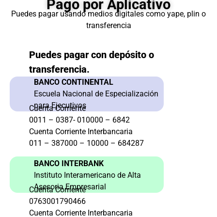
Pago por Aplicativo
Puedes pagar usando medios digitales como yape, plin o
transferencia
Puedes pagar con depósito o
transferencia.
BANCO CONTINENTAL
Escuela Nacional de Especialización
para Ejecutivos
Cuenta Corriente
0011 – 0387- 010000 – 6842
Cuenta Corriente Interbancaria
011 – 387000 – 10000 – 684287
BANCO INTERBANK
Instituto Interamericano de Alta
Asesoria Empresarial
Cuenta Corriente
0763001790466
Cuenta Corriente Interbancaria