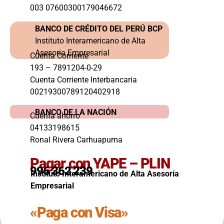
003 07600300179046672
BANCO DE CRÉDITO DEL PERÚ BCP
Instituto Interamericano de Alta
Asesoria Empresarial
Cuenta Corriente
193 – 7891204-0-29
Cuenta Corriente Interbancaria
00219300789120402918
BANCO DE LA NACIÓN
Cuenta ahorro
04133198615
Ronal Rivera Carhuapuma
Pagar con YAPE – PLIN
996 362 239
Instituto Interamericano de Alta Asesoría
Empresarial
«Paga con Visa»