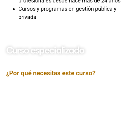
profesionales desde hace más de 24 años
Cursos y programas en gestión pública y
privada
Curso especializado
Estrategias comunicación
política
¿Por qué necesitas este curso?
El curso Estrategias de Comunicación Política ofrece
una visión práctica sobre cómo diseñar, gestionar y
ejecutar campañas comunicacionales efectivas en el
ámbito político. A través del análisis de casos reales y
herramientas actuales, los participantes conocerán
cómo construir mensajes de impacto, gestionar la
imagen pública, utilizar medios digitales y tradicionales,
y establecer vínculos sólidos con la ciudadanía,
mejorando la proyección y legitimidad de líderes,
partidos o instituciones.