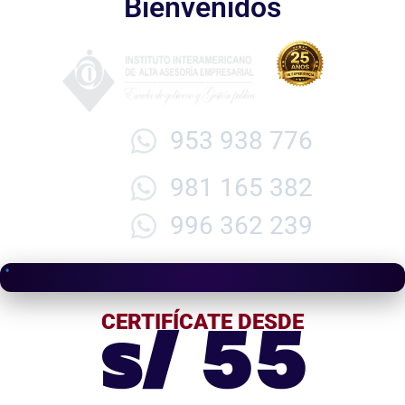
Bienvenidos
953 938 776
981 165 382
996 362 239
s/ 55
CERTIFÍCATE DESDE