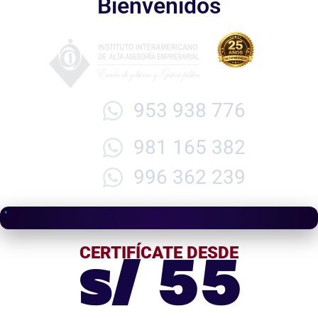
Bienvenidos
953 938 776
981 165 382
996 362 239
s/ 55
CERTIFÍCATE DESDE