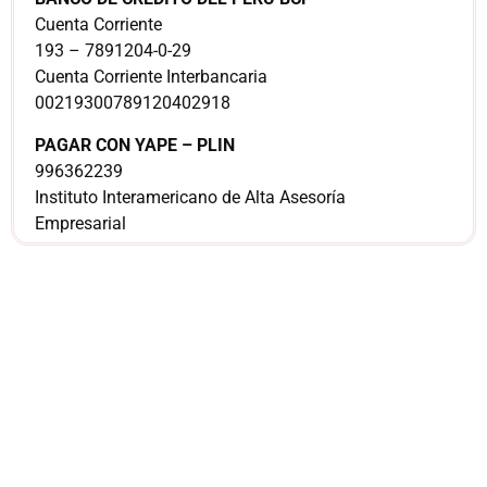
Cuenta Corriente
193 – 7891204-0-29
Cuenta Corriente Interbancaria
00219300789120402918
PAGAR CON YAPE – PLIN
996362239
Instituto Interamericano de Alta Asesoría
Empresarial
¿Sería más cómodo
para ti
comunicarnos a
través de