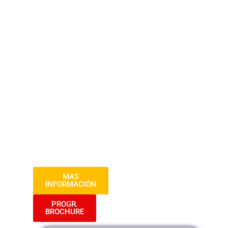
señalización vial actualizadas para 2025.
Los participantes aprenderán a diseñar,
implementar y mantener señales viales,
gestionar el tráfico de manera segura y
aplicar tecnologías innovadoras para
mejorar la seguridad vial. Además, se
tratarán estrategias para la identificación
y mitigación de riesgos, así como el
cumplimiento de la legislación vigente. El
curso incluye estudios de casos prácticos
y las mejores prácticas para garantizar la
protección de conductores y peatones en
diversas situaciones viales.
MAS
INFORMACIÓN
PROGR.
BROCHURE