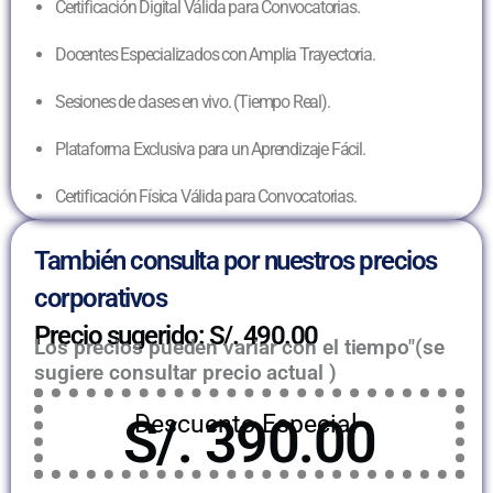
Certificación Digital Válida para Convocatorias.
Docentes Especializados con Amplia Trayectoria.
Sesiones de clases en vivo. (Tiempo Real).
Plataforma Exclusiva para un Aprendizaje Fácil.
Certificación Física Válida para Convocatorias.
También consulta por nuestros precios
corporativos
Precio sugerido: S/. 490.00
Los precios pueden variar con el tiempo"(se
sugiere consultar precio actual )
S/. 390.00
Descuento Especial