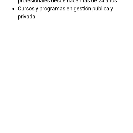
profesionales desde hace más de 24 años
Cursos y programas en gestión pública y
privada
Curso
Señalización
Vial 2025
El curso «Señalización Vial 2025»
proporciona una formación exhaustiva
sobre las normativas y técnicas de