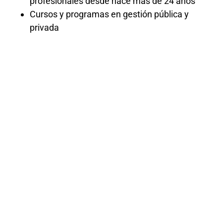
profesionales desde hace más de 24 años
Cursos y programas en gestión pública y
privada
Curso SIAF
con
certificado
El curso «SIAF con Certificación» ofrece
una formación completa sobre el Sistema
Integrado de Administración Financiera