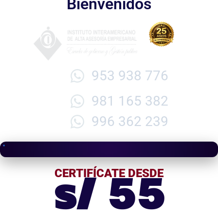
Bienvenidos
953 938 776
981 165 382
996 362 239
s/ 55
CERTIFÍCATE DESDE