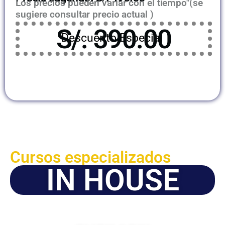
Los precios pueden variar con el tiempo"(se
sugiere consultar precio actual )
S/. 390.00
Descuento Especial
Cursos especializados
IN HOUSE
Solicite este programa de capacitación para que sea
dictado en su organización