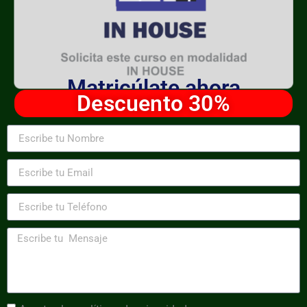
Matricúlate ahora
Descuento 30%