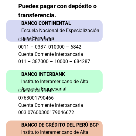
Puedes pagar con depósito o
transferencia.
BANCO CONTINENTAL
Escuela Nacional de Especialización
para Ejecutivos
Cuenta Corriente
0011 – 0387- 010000 – 6842
Cuenta Corriente Interbancaria
011 – 387000 – 10000 – 684287
BANCO INTERBANK
Instituto Interamericano de Alta
Asesoria Empresarial
Cuenta Corriente
0763001790466
Cuenta Corriente Interbancaria
003 07600300179046672
BANCO DE CRÉDITO DEL PERÚ BCP
Instituto Interamericano de Alta