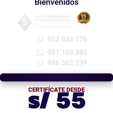
Bienvenidos
953 938 776
981 165 382
996 362 239
s/ 55
CERTIFÍCATE DESDE