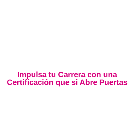
Impulsa tu Carrera con una
Certificación que si Abre Puertas
Nuestra certificación cumple con los lineamientos establecidos
por la
Directiva N.° 141-2016-SERVIR-PE
, lo que garantiza su
validez en procesos de selección y ascenso en entidades
públicas
.
Con más de 24 años de trayectoria, somos un referente
nacional en formación profesional especializada. Nuestros
egresados hoy lideran áreas clave en el sector público y