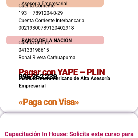
Asesoria Empresarial
Cuenta Corriente
193 – 7891204-0-29
Cuenta Corriente Interbancaria
00219300789120402918
BANCO DE LA NACIÓN
Cuenta ahorro
04133198615
Ronal Rivera Carhuapuma
Pagar con YAPE – PLIN
996 362 239
Instituto Interamericano de Alta Asesoría
Empresarial
«Paga con Visa»
Capacitación In House: Solicita este curso para