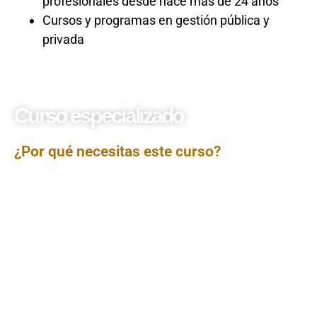
profesionales desde hace más de 24 años
Cursos y programas en gestión pública y
privada
Curso especializado
SIGA
¿Por qué necesitas este curso?
Este curso brinda una capacitación integral y
actualizada en el uso del
SIGA 2025
, herramienta clave
para la gestión administrativa en las entidades del
Estado. A través de un enfoque práctico y
contextualizado con las últimas disposiciones
normativas, los participantes aprenderán a operar
eficientemente los módulos de logística, control
patrimonial, abastecimiento y almacenes. El curso está
orientado a optimizar los procesos de planificación,
ejecución y control de los bienes y servicios en el
sector público, promoviendo una administración
transparente, ordenada y alineada con los lineamientos