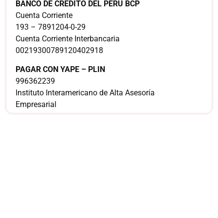
BANCO DE CRÉDITO DEL PERÚ BCP
Cuenta Corriente
193 – 7891204-0-29
Cuenta Corriente Interbancaria
00219300789120402918
PAGAR CON YAPE – PLIN
996362239
Instituto Interamericano de Alta Asesoría
Empresarial
¿Sería más cómodo
para ti
comunicarnos a
través de