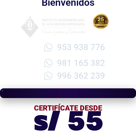
Bienvenidos
953 938 776
981 165 382
996 362 239
s/ 55
CERTIFÍCATE DESDE