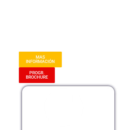
esenciales como el IGV, impuesto a la
renta, y tributación laboral y electrónica.
Dirigidos a profesionales de contabilidad y
finanzas, combinan teoría y práctica para
optimizar el cumplimiento y la
planificación fiscal en el entorno
empresarial actual.
MAS
INFORMACIÓN
PROGR.
BROCHURE