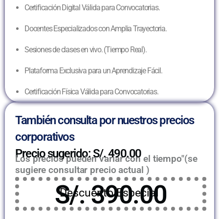
Certificación Digital Válida para Convocatorias.
Docentes Especializados con Amplia Trayectoria.
Sesiones de clases en vivo. (Tiempo Real).
Plataforma Exclusiva para un Aprendizaje Fácil.
Certificación Física Válida para Convocatorias.
También consulta por nuestros precios
corporativos
Precio sugerido: S/. 490.00
Los precios pueden variar con el tiempo"(se
sugiere consultar precio actual )
S/. 390.00
Descuento Especial