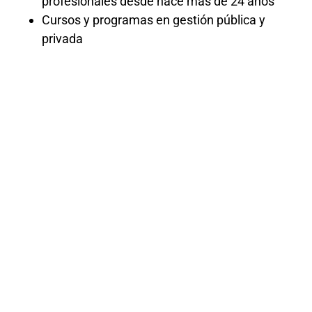
profesionales desde hace más de 24 años
Cursos y programas en gestión pública y
privada
Cursos de
Tributación
– 2024
Estos cursos brindan una actualización
exhaustiva sobre la normativa tributaria
vigente para el 2024. Se abordan temas