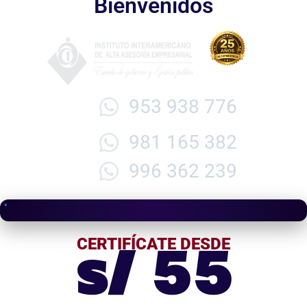
Bienvenidos
953 938 776
981 165 382
996 362 239
s/ 55
CERTIFÍCATE DESDE