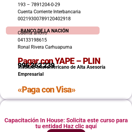
193 – 7891204-0-29
Cuenta Corriente Interbancaria
00219300789120402918
BANCO DE LA NACIÓN
Cuenta ahorro
04133198615
Ronal Rivera Carhuapuma
Pagar con YAPE – PLIN
996 362 239
Instituto Interamericano de Alta Asesoría
Empresarial
«Paga con Visa»
Capacitación In House: Solicita este curso para
tu entidad Haz clic aquí