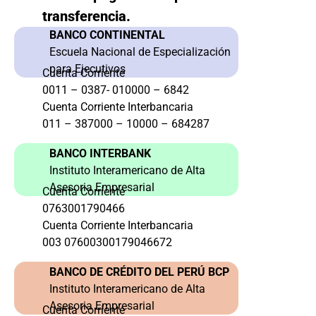
transferencia.
BANCO CONTINENTAL
Escuela Nacional de Especialización
para Ejecutivos
Cuenta Corriente
0011 – 0387- 010000 – 6842
Cuenta Corriente Interbancaria
011 – 387000 – 10000 – 684287
BANCO INTERBANK
Instituto Interamericano de Alta
Asesoria Empresarial
Cuenta Corriente
0763001790466
Cuenta Corriente Interbancaria
003 07600300179046672
BANCO DE CRÉDITO DEL PERÚ BCP
Instituto Interamericano de Alta
Asesoria Empresarial
Cuenta Corriente