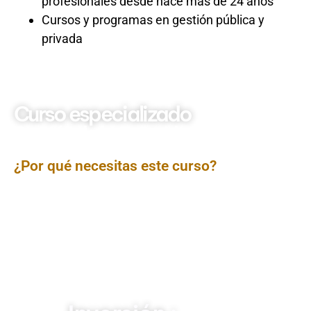
profesionales desde hace más de 24 años
Cursos y programas en gestión pública y
privada
Curso especializado
Gestión de la Seguridad y
Salud en el Trabajo
¿Por qué necesitas este curso?
En un entorno empresarial cada vez más exigente, la
Seguridad y Salud en el Trabajo ya no es solo una
obligación legal, sino una
inversión inteligente
que
protege tu capital humano, optimiza procesos y
potencia la rentabilidad. Este curso te brindará las
herramientas y conocimientos más recientes para que
tu sistema de gestión de SST no solo cumpla con la
normativa, sino que se convierta en un motor de
eficiencia, bienestar y competitividad.