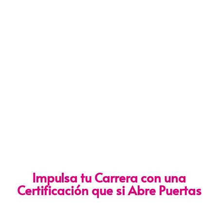
Impulsa tu Carrera con una
Certificación que si Abre Puertas
Nuestra certificación cumple con los lineamientos establecidos
por la
Directiva N.° 141-2016-SERVIR-PE
, lo que garantiza su