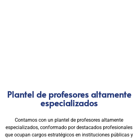
validez en procesos de selección y ascenso en entidades
públicas
.
Con más de 24 años de trayectoria, somos un referente
nacional en formación profesional especializada. Nuestros
egresados hoy lideran áreas clave en el sector público y
privado, gracias a una capacitación orientada a la
excelencia, la práctica y el cumplimiento normativo. Nuestra
experiencia es garantía de calidad, confianza y resultados
comprobados.
Plantel de profesores altamente
especializados
Contamos con un plantel de profesores altamente
especializados, conformado por destacados profesionales
que ocupan cargos estratégicos en instituciones públicas y