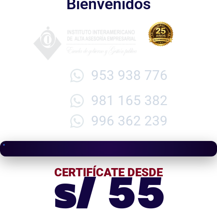
Bienvenidos
953 938 776
981 165 382
996 362 239
s/ 55
CERTIFÍCATE DESDE