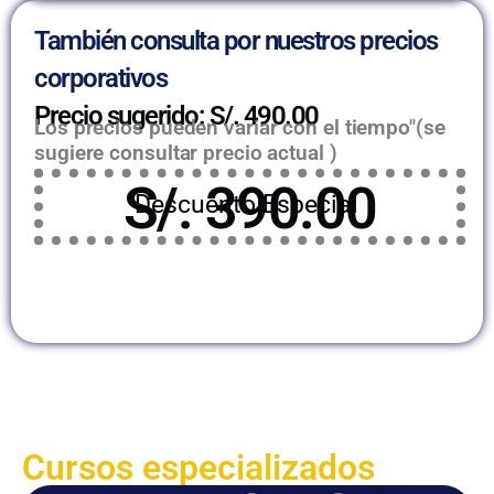
También consulta por nuestros precios
corporativos
Precio sugerido: S/. 490.00
Los precios pueden variar con el tiempo"(se
sugiere consultar precio actual )
S/. 390.00
Descuento Especial
Cursos especializados