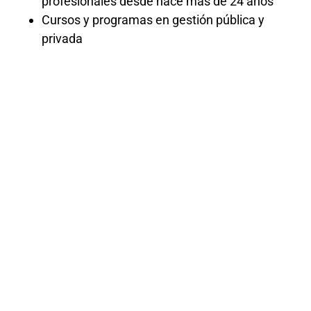
profesionales desde hace más de 24 años
Cursos y programas en gestión pública y
privada
Diplomado
en
Fedatario
Administrativ
Este diplomado proporciona una
formación completa sobre el papel y las