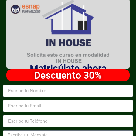
Matricúlate ahora
Descuento 30%