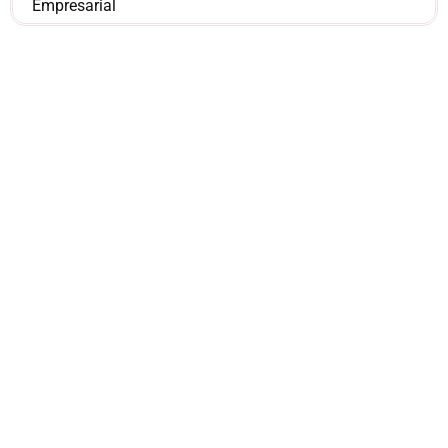
Empresarial
¿Sería más cómodo
para ti
comunicarnos a
través de
WhatsApp?
Nuestros asesores están listos para
ofrecerte orientación
individualizada. ¡No dudes en