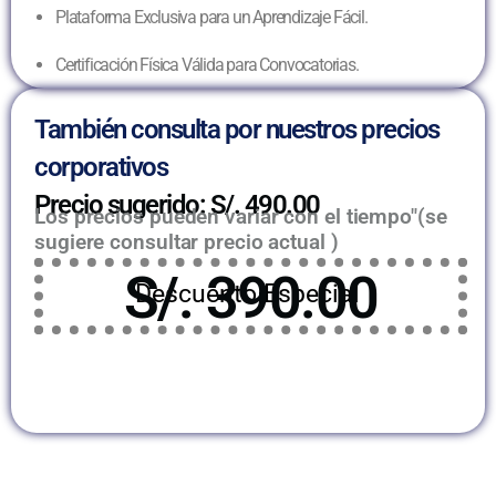
Plataforma Exclusiva para un Aprendizaje Fácil.
Certificación Física Válida para Convocatorias.
También consulta por nuestros precios
corporativos
Precio sugerido: S/. 490.00
Los precios pueden variar con el tiempo"(se
sugiere consultar precio actual )
S/. 390.00
Descuento Especial