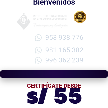
Bienvenidos
953 938 776
981 165 382
996 362 239
s/ 55
CERTIFÍCATE DESDE