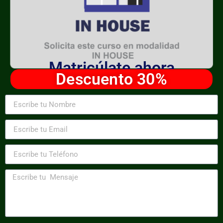
Matricúlate ahora
Descuento 30%