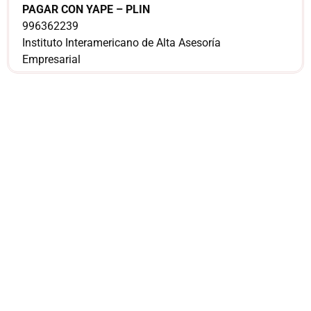
PAGAR CON YAPE – PLIN
996362239
Instituto Interamericano de Alta Asesoría
Empresarial
¿Sería más cómodo
para ti
comunicarnos a
través de
WhatsApp?