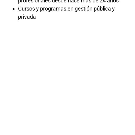
profesionales desde hace más de 24 años
Cursos y programas en gestión pública y
privada
ELABORACIÓN
DE TDR Y
EETT
CONTRATACIÓ
DEL ESTADO
«Este curso se enfoca en la elaboración