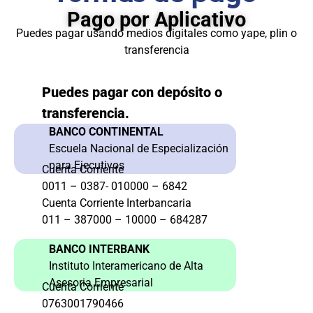
Pago por Aplicativo
Puedes pagar usando medios digitales como yape, plin o
transferencia
Puedes pagar con depósito o
transferencia.
BANCO CONTINENTAL
Escuela Nacional de Especialización
para Ejecutivos
Cuenta Corriente
0011 – 0387- 010000 – 6842
Cuenta Corriente Interbancaria
011 – 387000 – 10000 – 684287
BANCO INTERBANK
Instituto Interamericano de Alta
Asesoria Empresarial
Cuenta Corriente
0763001790466