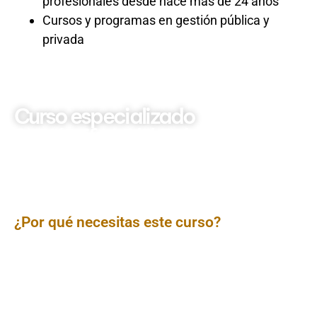
profesionales desde hace más de 24 años
Cursos y programas en gestión pública y
privada
Curso especializado
Gestión Eficaz del Fedatario
Gubernamental:
Actualización y Aplicación
Práctica de la Fe Pública
Administrativa
¿Por qué necesitas este curso?
El
fedatario gubernamental
es una pieza clave en la
legalidad y transparencia de la administración pública,
garantizando la
fe pública administrativa
. En un entorno
que exige eficiencia y cumplimiento normativo, dominar
las funciones y responsabilidades del fedatario es
indispensable. Este curso te brindará una comprensión