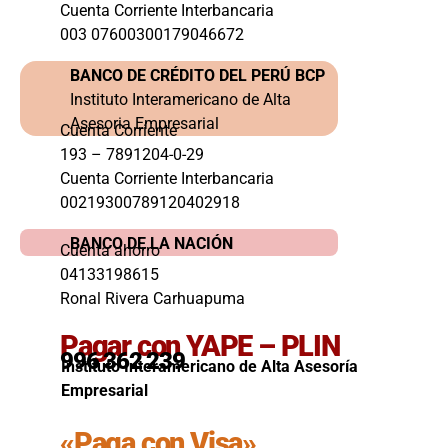
Cuenta Corriente Interbancaria
003 07600300179046672
BANCO DE CRÉDITO DEL PERÚ BCP
Instituto Interamericano de Alta
Asesoria Empresarial
Cuenta Corriente
193 – 7891204-0-29
Cuenta Corriente Interbancaria
00219300789120402918
BANCO DE LA NACIÓN
Cuenta ahorro
04133198615
Ronal Rivera Carhuapuma
Pagar con YAPE – PLIN
996 362 239
Instituto Interamericano de Alta Asesoría
Empresarial
«Paga con Visa»