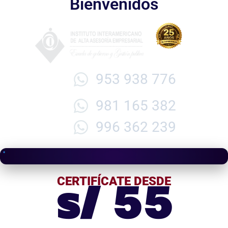
Bienvenidos
953 938 776
981 165 382
996 362 239
s/ 55
CERTIFÍCATE DESDE