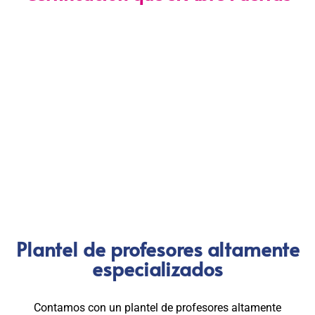
Nuestra certificación cumple con los lineamientos establecidos
por la
Directiva N.° 141-2016-SERVIR-PE
, lo que garantiza su
validez en procesos de selección y ascenso en entidades
públicas
.
Con más de 24 años de trayectoria, somos un referente
nacional en formación profesional especializada. Nuestros
egresados hoy lideran áreas clave en el sector público y
privado, gracias a una capacitación orientada a la
excelencia, la práctica y el cumplimiento normativo. Nuestra
experiencia es garantía de calidad, confianza y resultados
comprobados.
Plantel de profesores altamente
especializados
Contamos con un plantel de profesores altamente