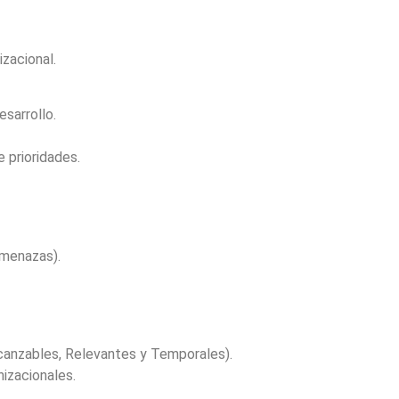
izacional.
sarrollo.
 prioridades.
Amenazas).
canzables, Relevantes y Temporales).
nizacionales.