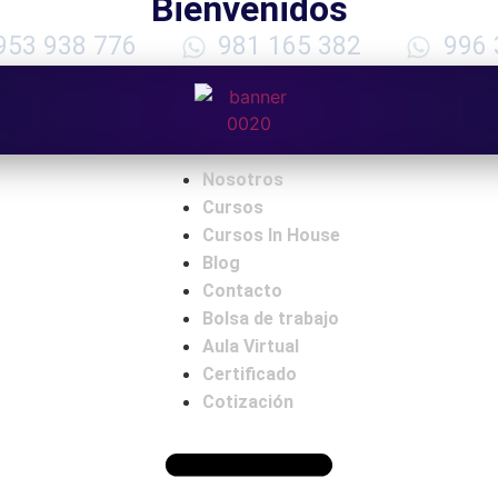
Bienvenidos
953 938 776
981 165 382
996 
Nosotros
Cursos
Cursos In House
Blog
Contacto
Bolsa de trabajo
Aula Virtual
Certificado
Cotización