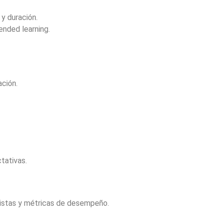
y duración.
ended learning.
ción.
tativas.
vistas y métricas de desempeño.