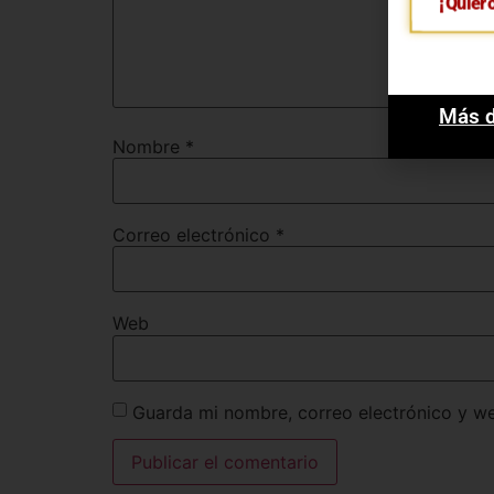
¡Quier
Más d
Nombre
*
Correo electrónico
*
Web
Guarda mi nombre, correo electrónico y w