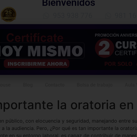
Bienvenidos
953 938 776
981 16
House
Blog
Contacto
Bolsa de trabajo
Aula 
portante la oratoria en 
 en público, con elocuencia y seguridad, manejando entre su
 la audiencia. Pero, ¿Por qué es tan importante la oratori
e en su entorno laboral, es capaz de contribuir de manera 