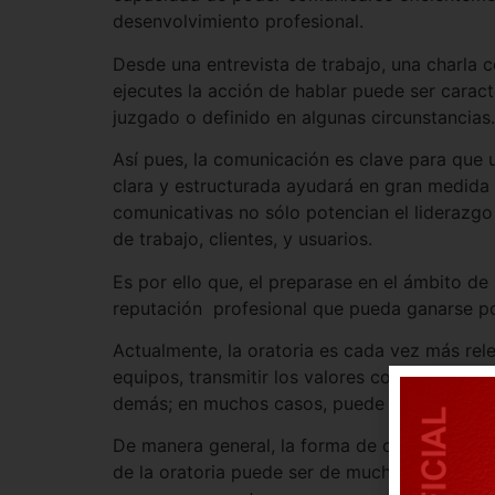
desenvolvimiento profesional.
Desde una entrevista de trabajo, una charla c
ejecutes la acción de hablar puede ser caract
juzgado o definido en algunas circunstancias.
Así pues, la comunicación es clave para que
clara y estructurada ayudará en gran medida a
comunicativas no sólo potencian el liderazgo
de trabajo, clientes, y usuarios.
Es por ello que, el preparase en el ámbito d
reputación profesional que pueda ganarse por
Actualmente, la oratoria es cada vez más rele
equipos, transmitir los valores corporativos. 
demás; en muchos casos, puede ser hasta má
De manera general, la forma de comunicarnos 
de la oratoria puede ser de mucho apoyo par