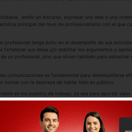
otidiana, emitir un discurso, expresar una idea o una orden
erística principal del nivel de profesionalismo con el que c
 un profesional tenga éxito en el desempeño de sus activi
 fortalecer sus ideas y/o debilitar los argumentos u opinio
 de un profesional, sino que sirven también para estrechar
e las comunicaciones es fundamental para desempeñarse efi
 contar con la destreza de hablar bien en público.
vante en los puestos de trabajo, ya sea para aportar valor a
Gracias a la expresión adecuada de ideas, transmitir confian
s importante que los conocimientos que posea un trabaja
determinará cómo nos califican y valoran nuestros colegas 
a abrirnos oportunidades profesionales y mejoras, permiti