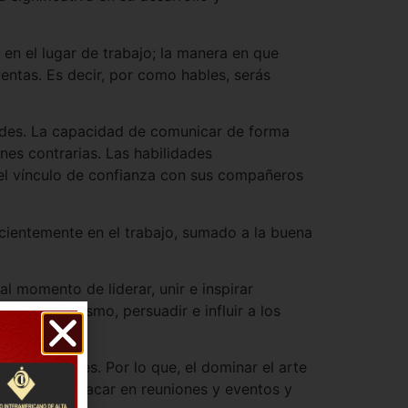
 en el lugar de trabajo; la manera en que
uentas. Es decir, por como hables, serás
dades. La capacidad de comunicar de forma
nes contrarias. Las habilidades
 el vínculo de confianza con sus compañeros
cientemente en el trabajo, sumado a la buena
l momento de liderar, unir e inspirar
za y entusiasmo, persuadir e influir a los
dor.
y superiores. Por lo que, el dominar el arte
éndonos destacar en reuniones y eventos y