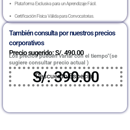
Plataforma Exclusiva para un Aprendizaje Fácil.
Certificación Física Válida para Convocatorias.
También consulta por nuestros precios
corporativos
Precio sugerido: S/. 490.00
Los precios pueden variar con el tiempo"(se
sugiere consultar precio actual )
S/. 390.00
Descuento Especial