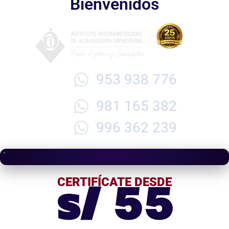
Bienvenidos
953 938 776
981 165 382
996 362 239
s/ 55
CERTIFÍCATE DESDE