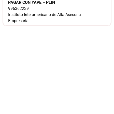
PAGAR CON YAPE – PLIN
996362239
Instituto Interamericano de Alta Asesoría
Empresarial
¿Sería más cómodo
para ti
comunicarnos a
través de
WhatsApp?