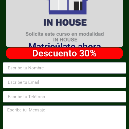
Matricúlate ahora
Descuento 30%