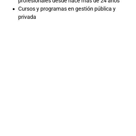
profesionales desde hace más de 24 años
Cursos y programas en gestión pública y
privada
PROCEDIMIE
ADMINISTRAT
GENERAL –
2025
El curso «Procedimiento Administrativo