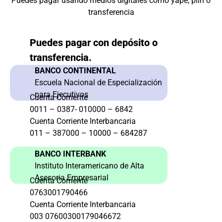
Puedes pagar usando medios digitales como yape, plin o
transferencia
Puedes pagar con depósito o
transferencia.
BANCO CONTINENTAL
Escuela Nacional de Especialización
para Ejecutivos
Cuenta Corriente
0011 – 0387- 010000 – 6842
Cuenta Corriente Interbancaria
011 – 387000 – 10000 – 684287
BANCO INTERBANK
Instituto Interamericano de Alta
Asesoria Empresarial
Cuenta Corriente
0763001790466
Cuenta Corriente Interbancaria
003 07600300179046672