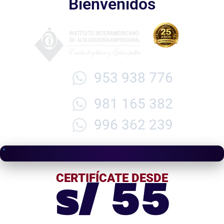
Bienvenidos
953 938 776
981 165 382
996 362 239
s/ 55
CERTIFÍCATE DESDE