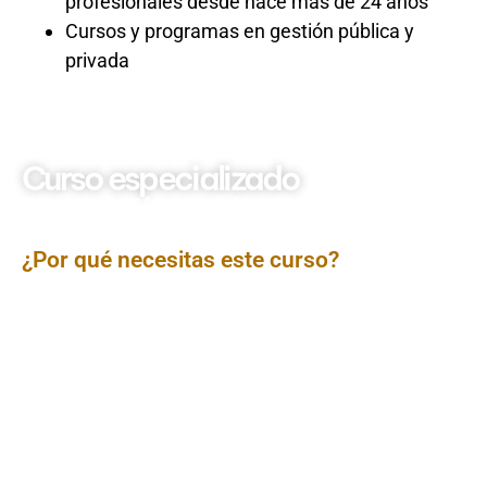
profesionales desde hace más de 24 años
Cursos y programas en gestión pública y
privada
Curso especializado
Soporte Técnico de: Siaf y
Siga
¿Por qué necesitas este curso?
En el corazón de la administración pública peruana
laten dos sistemas vitales: el
SIAF (Sistema Integrado
de Administración Financiera)
y el
SIGA (Sistema
Integrado de Gestión Administrativa)
. Sin un soporte
técnico eficiente, las operaciones se paralizan y la
gestión pública se resiente. Este curso te brindará las
habilidades y conocimientos profundos para
diagnosticar, resolver y prevenir problemas en ambos
sistemas, desde la instalación y configuración hasta la
interfaz y el manejo de bases de datos. Conviértete en