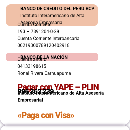
BANCO DE CRÉDITO DEL PERÚ BCP
Instituto Interamericano de Alta
Asesoria Empresarial
Cuenta Corriente
193 – 7891204-0-29
Cuenta Corriente Interbancaria
00219300789120402918
BANCO DE LA NACIÓN
Cuenta ahorro
04133198615
Ronal Rivera Carhuapuma
Pagar con YAPE – PLIN
996 362 239
Instituto Interamericano de Alta Asesoría
Empresarial
«Paga con Visa»