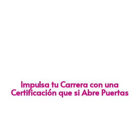
Impulsa tu Carrera con una
Certificación que si Abre Puertas
Nuestra certificación cumple con los lineamientos establecidos
por la
Directiva N.° 141-2016-SERVIR-PE
, lo que garantiza su
validez en procesos de selección y ascenso en entidades
públicas
.
Con más de 24 años de trayectoria, somos un referente
nacional en formación profesional especializada. Nuestros