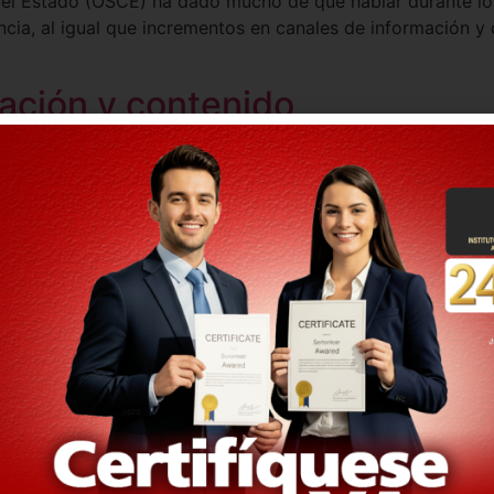
del Estado (OSCE) ha dado mucho de qué hablar durante lo
ncia, al igual que incrementos en canales de información y c
ación y contenido
s que ya estás listo para licitar con el Estado y debes c
tidad y que, posteriormente, te podrían aprobar la oferta.
es en Perú
mente como Registro Nacional de Proveedores (RNP) es un 
rincipal brindar información general y actualizada acerca d
do, y así entrar al mundo de la […]
n el Estado
l Estado, por lo que es importante tener muy bien definido
ganización y legalidad de nuestra empresa, entonces podr