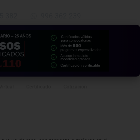
5 382
996 362 239
Virtual
Certificado
Cotización