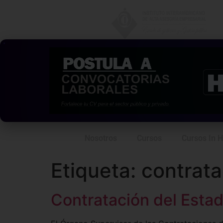
Nosotros
Cursos
Cursos In 
Etiqueta:
contrat
Contratación del Estad