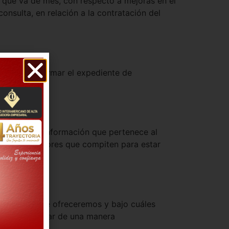
 que va de mes, con respecto a mejoras en el
onsulta, en relación a la contratación del
omenzar con armar el expediente de
sistema de información que pertenece al
e los proveedores que compiten para estar
 qué es lo que ofreceremos y bajo cuáles
emos participar de una manera