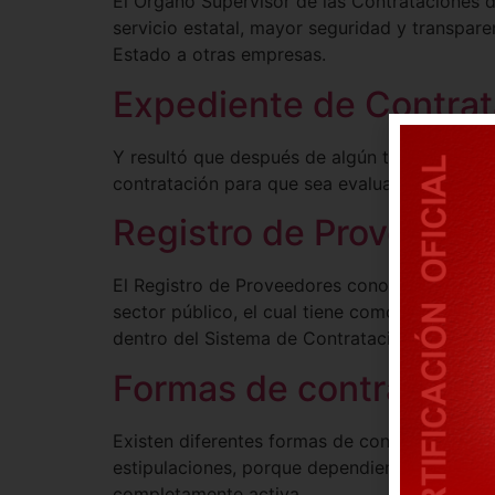
El Órgano Supervisor de las Contrataciones 
servicio estatal, mayor seguridad y transpare
Estado a otras empresas.
Expediente de Contrat
Y resultó que después de algún tiempo decide
contratación para que sea evaluado por la en
Registro de Proveedor
El Registro de Proveedores conocido oficial
sector público, el cual tiene como función p
dentro del Sistema de Contrataciones del Esta
Formas de contratar co
Existen diferentes formas de contratar con e
estipulaciones, porque dependiendo de la or
completamente activa.