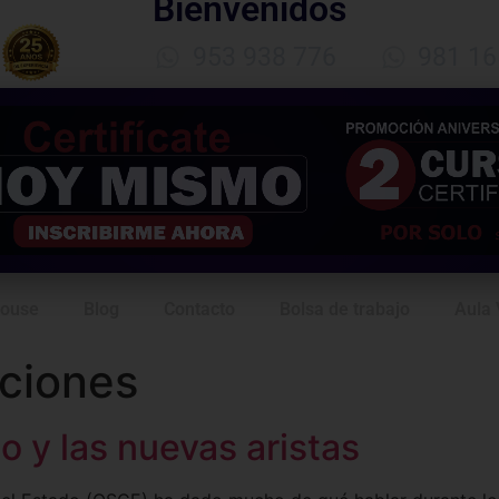
Bienvenidos
953 938 776
981 16
House
Blog
Contacto
Bolsa de trabajo
Aula 
aciones
o y las nuevas aristas