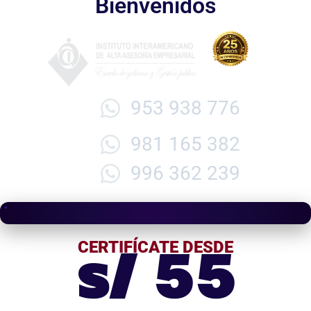
Bienvenidos
953 938 776
981 165 382
996 362 239
s/ 55
CERTIFÍCATE DESDE