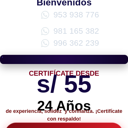
Bienvenidos
953 938 776
981 165 382
996 362 239
CERTIFÍCATE DESDE
s/ 55
24 Años
de experiencia, solidez y confianza. ¡Certifícate
con respaldo!