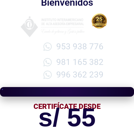
Bienvenidos
953 938 776
981 165 382
996 362 239
CERTIFÍCATE DESDE
s/ 55